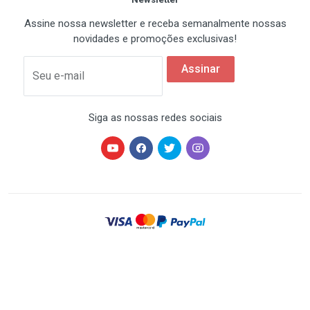
Assine nossa newsletter e receba semanalmente nossas
novidades e promoções exclusivas!
Assinar
Seu e-mail
Siga as nossas redes sociais
HARDSTORE® é uma marca registrada de HARDSTORE
COMÉRCIO IMP. EXP. DE EQUIP. DE INFORMÁTICA - CNPJ
07.350.337/0001-78 | Todos os direitos reservados. Os
preços anunciados neste site ou via e-mail
promocional podem ser alterados sem prévio aviso. A
HARDSTORE não é responsável por erros descritivos.