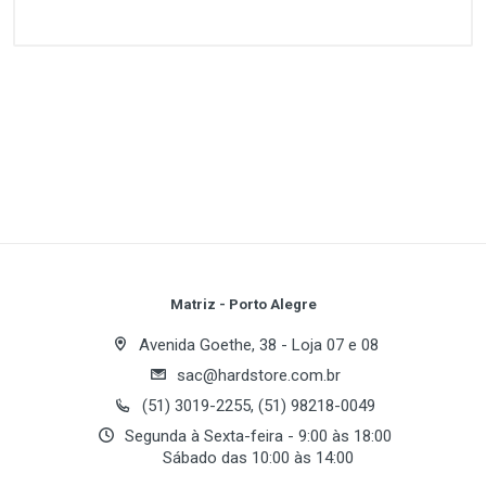
Customer Reviews
1
(atual)
2
3
4
5
Write A Review
Review Stars
Your Name
Matriz - Porto Alegre
Avenida Goethe, 38 - Loja 07 e 08
sac@hardstore.com.br
Email Address
(51) 3019-2255, (51) 98218-0049
Segunda à Sexta-feira - 9:00 às 18:00
Sábado das 10:00 às 14:00
Your Review