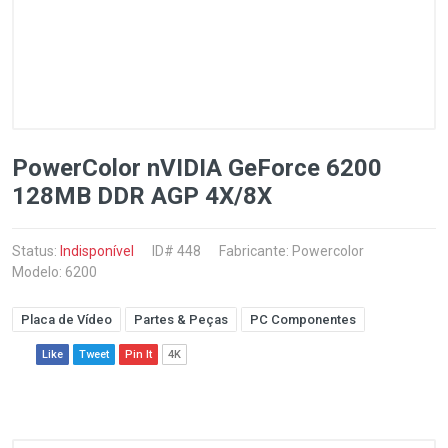
PowerColor nVIDIA GeForce 6200
128MB DDR AGP 4X/8X
Status:
Indisponível
ID# 448
Fabricante:
Powercolor
Modelo: 6200
Placa de Vídeo
Partes & Peças
PC Componentes
Like
Tweet
Pin It
4K