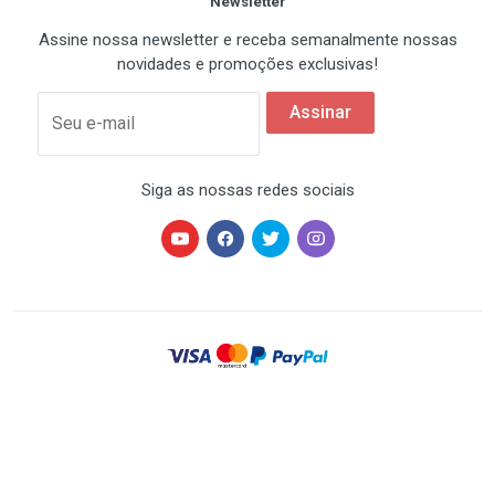
Newsletter
Assine nossa newsletter e receba semanalmente nossas
novidades e promoções exclusivas!
Assinar
Seu e-mail
Siga as nossas redes sociais
HARDSTORE® é uma marca registrada de HARDSTORE
COMÉRCIO IMP. EXP. DE EQUIP. DE INFORMÁTICA - CNPJ
07.350.337/0001-78 | Todos os direitos reservados. Os
preços anunciados neste site ou via e-mail
promocional podem ser alterados sem prévio aviso. A
HARDSTORE não é responsável por erros descritivos.