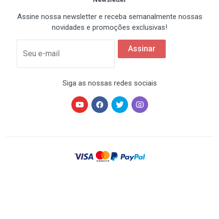
Assine nossa newsletter e receba semanalmente nossas
novidades e promoções exclusivas!
Assinar
Seu e-mail
Siga as nossas redes sociais
HARDSTORE® é uma marca registrada de HARDSTORE
COMÉRCIO IMP. EXP. DE EQUIP. DE INFORMÁTICA - CNPJ
07.350.337/0001-78 | Todos os direitos reservados. Os
preços anunciados neste site ou via e-mail
promocional podem ser alterados sem prévio aviso. A
HARDSTORE não é responsável por erros descritivos.