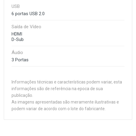
USB
6 portas USB 2.0
Saída de Vídeo
HDMI
D-Sub
Áudio
3 Portas
Informações técnicas e características podem variar, esta
informações são de referência na epoca de sua
publicação.
As imagens apresentadas são meramente ilustrativas e
podem variar de acordo com o lote do fabricante.
Computador Work Home
Customer Reviews
- Intel SFF Edition
Configuração