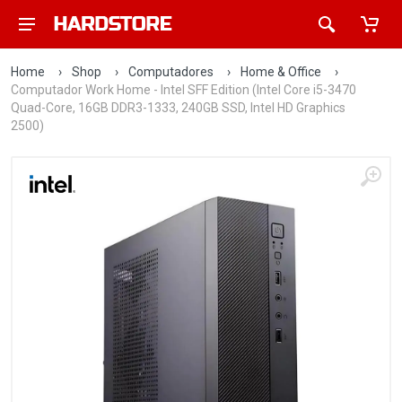
Home
›
Shop
›
Computadores
›
Home & Office
›
Computador Work Home - Intel SFF Edition (Intel Core i5-3470
Quad-Core, 16GB DDR3-1333, 240GB SSD, Intel HD Graphics
2500)