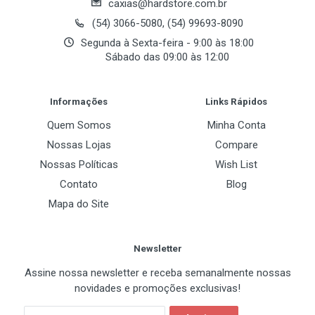
caxias@hardstore.com.br
Potência e eficiência para multitarefas.
Disco Sólido (SSD)
(54) 3066-5080, (54) 99693-8090
240GB SATA
Memória:
16GB DDR3-1333 - Capacidade
Segunda à Sexta-feira - 9:00 às 18:00
adequada para aplicações cotidianas.
Fonte de Alimentação
Sábado das 09:00 às 12:00
200W
Armazenamento:
240GB SSD - Velocidades
Post Your Review
de leitura/escrita ultrarrápidas e espaço
Drive Óptico
Informações
Links Rápidos
suficiente para seus arquivos.
Não Incluso
Quem Somos
Minha Conta
Gráficos:
Intel HD Graphics 2500 -
Nossas Lojas
Compare
Desempenho gráfico integrado para tarefas
Nossas Políticas
Wish List
Conectividade
básicas.
Contato
Blog
LAN Ethernet
Mapa do Site
10/100/1000 Gigabit
Benefícios do Padrão SFF
(Small Form Factor):
Newsletter
Periféricos
Assine nossa newsletter e receba semanalmente nossas
Economia de Espaço:
Gabinete slim que se
novidades e promoções exclusivas!
Teclado
adapta facilmente a qualquer ambiente de
Não Incluso