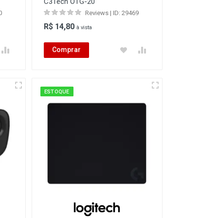
C3Tech OTG-20
0
Reviews | ID: 29469
R$ 14,80
à vista
Comprar
ESTOQUE