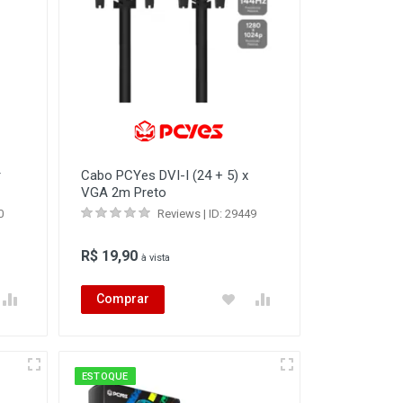
r
Cabo PCYes DVI-I (24 + 5) x
VGA 2m Preto
0
Reviews | ID: 29449
R$ 19,90
à vista
Comprar
ESTOQUE