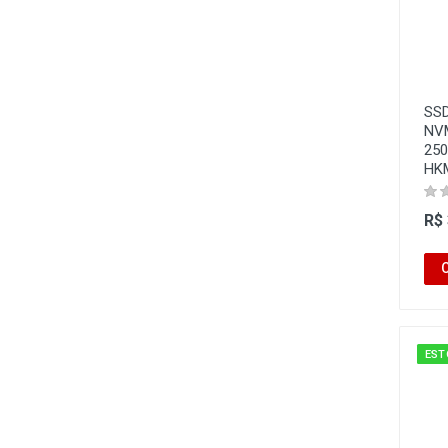
SSD
NVM
250
HK
R$
EST