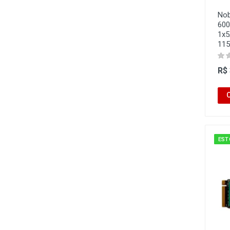
Nob
600
1x5
115
R$
EST