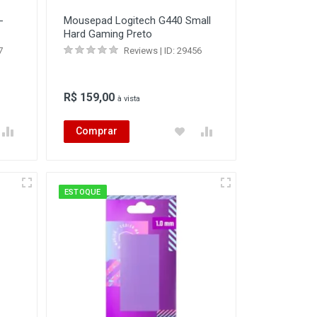
-
Mousepad Logitech G440 Small
Hard Gaming Preto
7
Reviews | ID: 29456
R$ 159,00
à vista
Comprar
ESTOQUE