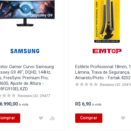
itor Gamer Curvo Samsung
Estilete Profissional 18mm, 1
ssey G9 49", DQHD, 144Hz,
Lâmina, Trava de Segurança,
, FreeSync Premium Pro,
Amarelo/Preto - Fertak 4202
600, Ajuste de Altura -
Reviews | ID: 2947
49FG910ELXZD
Reviews | ID: 29477
 6.990,00
R$ 6,90
à vista
à vista
Comprar
Comprar