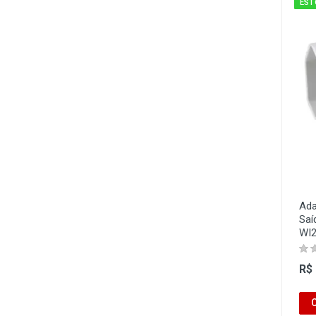
EST
Ada
Saí
WI
R$