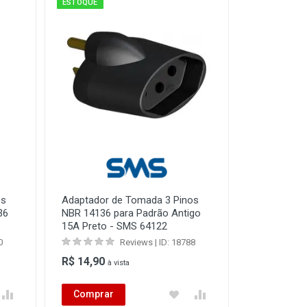
ESTOQUE
os
Adaptador de Tomada 3 Pinos
36
NBR 14136 para Padrão Antigo
15A Preto - SMS 64122
0
Reviews | ID: 18788
R$ 14,90
à vista
Comprar