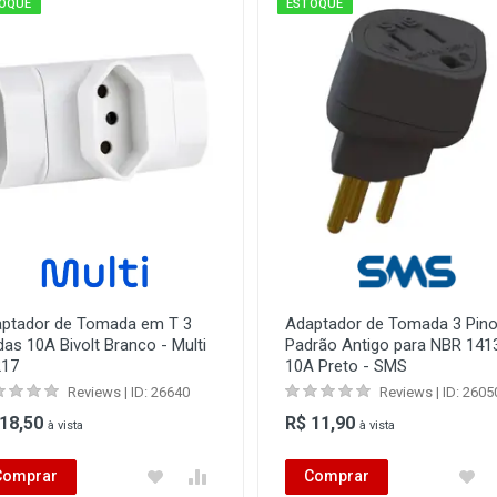
OQUE
ESTOQUE
ptador de Tomada em T 3
Adaptador de Tomada 3 Pin
das 10A Bivolt Branco - Multi
Padrão Antigo para NBR 141
217
10A Preto - SMS
Reviews | ID: 26640
Reviews | ID: 2605
 18,50
R$ 11,90
à vista
à vista
Comprar
Comprar