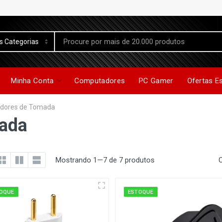
Minha Conta
Computadores
PC Gamer
Ofertas E
dores de Tomada
ada
Mostrando 1—7 de 7 produtos
OQUE
ESTOQUE