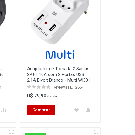
os
Adaptador de Tomada 2 Saídas
36
2P+T 10A com 2 Portas USB
2.1A Bivolt Branco - Multi WI331
4
Reviews | ID: 26641
R$ 79,90
à vista
Comprar