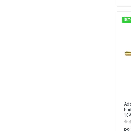
EST
Ada
Pad
10A
R$