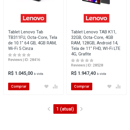
Tablet Lenovo Tab
Tablet Lenovo TAB K11,
TB311FU, Octa-Core, Tela
32GB, Octa-Core, 4GB
de 10.1" 64 GB, 4GB RAM,
RAM, 128GB, Android 14,
Wi-Fi 5 Cinza
Tela de 11" FHD, WI-Fi LTE
4G, Grafite
Reviews | ID: 28416
Reviews | ID: 28528
R$ 1.045,00
R$ 1.947,40
à vista
à vista
Comprar
Comprar
1
(atual)