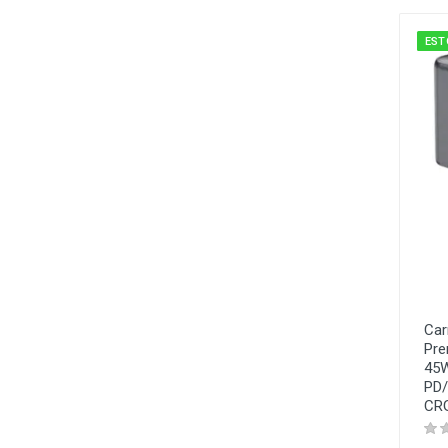
EST
Car
Pre
45W
PD/
CR