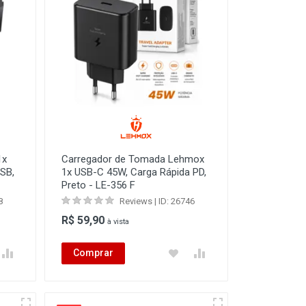
1x
Carregador de Tomada Lehmox
SB,
1x USB-C 45W, Carga Rápida PD,
Preto - LE-356 F
8
Reviews | ID: 26746
R$ 59,90
à vista
Comprar