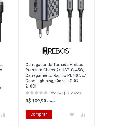
os
Carregador de Tomada Hrebos
bo
Premium Chess 2x USB-C 45W,
-
Carregamento Rápido PD/QC, c/
Cabo Lightning, Cinza - CRG-
218CI
8
Reviews | ID: 29229
R$ 109,90
à vista
Comprar