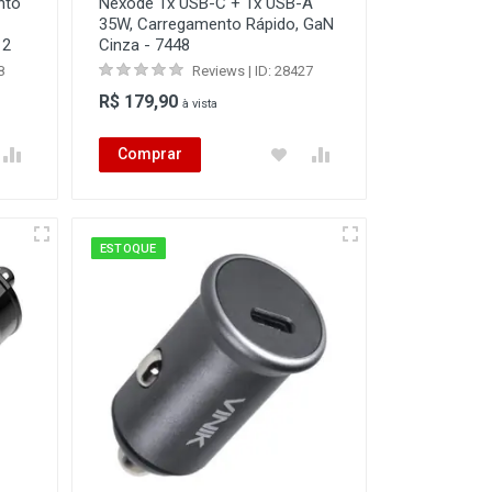
nto
Nexode 1x USB-C + 1x USB-A
35W, Carregamento Rápido, GaN
12
Cinza - 7448
8
Reviews | ID: 28427
R$ 179,90
à vista
Comprar
ESTOQUE