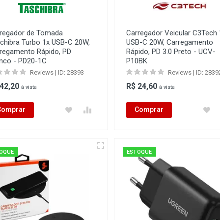
regador de Tomada
Carregador Veicular C3Tech 
chibra Turbo 1x USB-C 20W,
USB-C 20W, Carregamento
regamento Rápido, PD
Rápido, PD 3.0 Preto - UCV-
nco - PD20-1C
P10BK
Reviews | ID: 28393
Reviews | ID: 2839
 42,20
R$ 24,60
à vista
à vista
Comprar
Comprar
OQUE
ESTOQUE