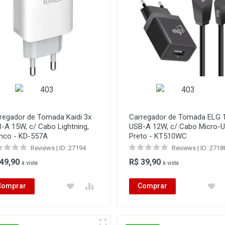
regador de Tomada Kaidi 3x
Carregador de Tomada ELG 
-A 15W, c/ Cabo Lightning,
USB-A 12W, c/ Cabo Micro-U
nco - KD-557A
Preto - KT510WC
Reviews | ID: 27194
Reviews | ID: 2718
 49,90
R$ 39,90
à vista
à vista
Comprar
Comprar