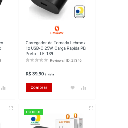
en
Carregador de Tomada Lehmox
o
1x USB-C 25W, Carga Rápida PD,
Preto - LE-139
3
Reviews | ID: 27346
R$ 39,90
à vista
Comprar
ESTOQUE