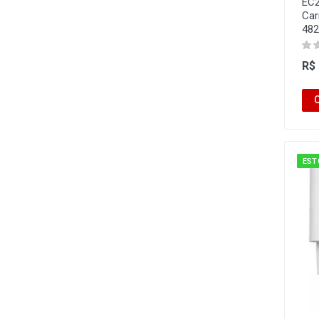
EC2
Car
482
R$
EST