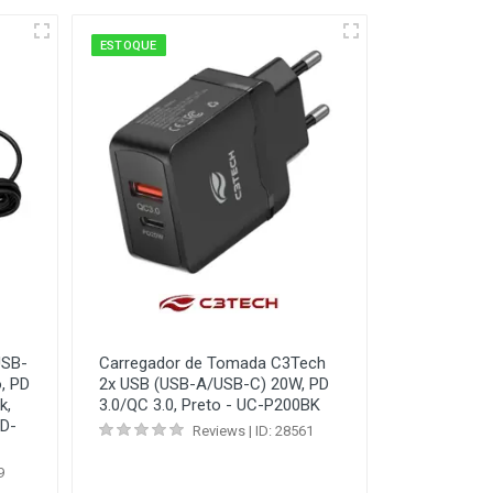
ESTOQUE
USB-
Carregador de Tomada C3Tech
, PD
2x USB (USB-A/USB-C) 20W, PD
k,
3.0/QC 3.0, Preto - UC-P200BK
 D-
Reviews | ID: 28561
9