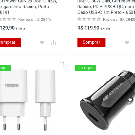
0 Power GaN 2x USB-C 45W,
USB-C 30W GaN, Carregame
regamento Rápido, Preto -
Rápido, PD + PPS + QC, com
0191
Cabo USB-C 1m Preto - 650
Reviews | ID: 28442
Reviews | ID: 2842
 129,90
R$ 119,90
à vista
à vista
Comprar
Comprar
OQUE
ESTOQUE