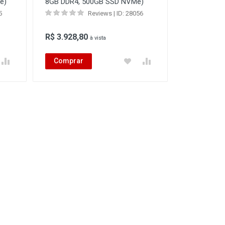
e)
8GB DDR4, 500GB SSD NVMe)
5
Reviews | ID: 28056
R$ 3.928,80
à vista
Comprar