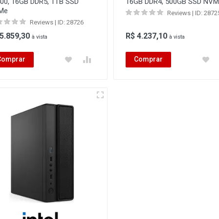
00, 16GB DDR5, 1TB SSD
16GB DDR4, 500GB SSD NVM
Me
Reviews | ID: 2872
Reviews | ID: 28726
 5.859,30
R$ 4.237,10
à vista
à vista
Comprar
Comprar