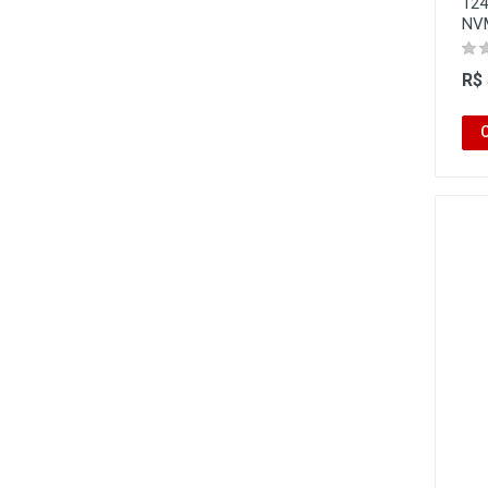
124
NV
R$