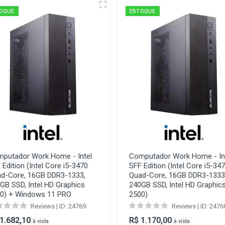
OQUE
ESTOQUE
putador Work Home - Intel
Computador Work Home - In
 Edition (Intel Core i5-3470
SFF Edition (Intel Core i5-34
d-Core, 16GB DDR3-1333,
Quad-Core, 16GB DDR3-1333
GB SSD, Intel HD Graphics
240GB SSD, Intel HD Graphic
0) + Windows 11 PRO
2500)
Reviews | ID: 24769
Reviews | ID: 2476
 1.682,10
R$ 1.170,00
à vista
à vista