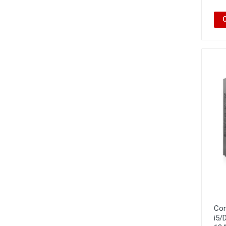
Com
i5/