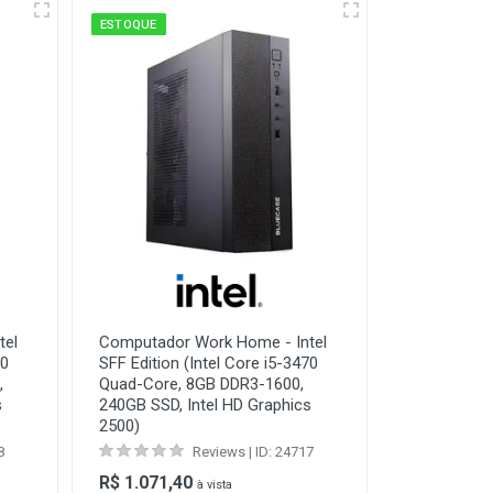
ESTOQUE
tel
Computador Work Home - Intel
70
SFF Edition (Intel Core i5-3470
,
Quad-Core, 8GB DDR3-1600,
s
240GB SSD, Intel HD Graphics
2500)
8
Reviews | ID: 24717
R$ 1.071,40
à vista