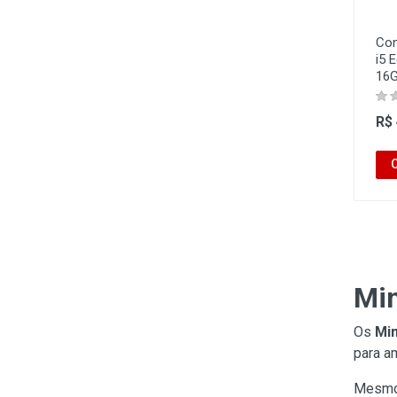
Com
i5 
16G
R$
Mi
Os
Min
para a
Mesmo 