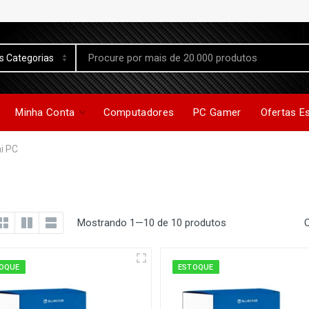
Minha Conta
Computadores
PC Gamer
Ofertas E
i PC
Mostrando 1—10 de 10 produtos
OQUE
ESTOQUE