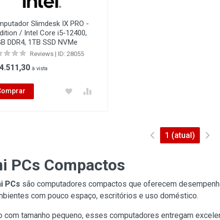
putador Slimdesk IX PRO -
Edition / Intel Core i5-12400,
B DDR4, 1TB SSD NVMe
Reviews | ID: 28055
 4.511,30
à vista
Comprar
1
(atual)
ni PCs Compactos
i PCs
são computadores compactos que oferecem desempenho e
mbientes com pouco espaço, escritórios e uso doméstico.
com tamanho pequeno, esses computadores entregam excelente