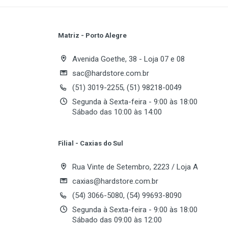
Interface: USB 2.0
Sistema Plug & Play
Matriz - Porto Alegre
Write A Review
Avenida Goethe, 38 - Loja 07 e 08
Cartões compatíveis
sac@hardstore.com.br
(51) 3019-2255, (51) 98218-0049
Memory Stick (MS)
Review Stars
Your
Segunda à Sexta-feira - 9:00 às 18:00
Memory Stick Pro (MSP)
Sábado das 10:00 às 14:00
SD
Your Review
Filial - Caxias do Sul
SDHC
Memory Stick Duo (MSD)
Rua Vinte de Setembro, 2223 / Loja A
caxias@hardstore.com.br
Memory Stick Pro Duo (MSPD
(54) 3066-5080, (54) 99693-8090
MiniSD
Segunda à Sexta-feira - 9:00 às 18:00
Sábado das 09:00 às 12:00