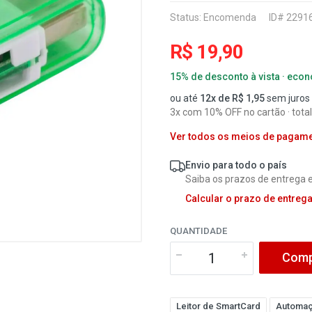
Status:
Encomenda
ID# 2291
R$ 19,90
15% de desconto à vista · eco
ou até
12x de R$ 1,95
sem juros
3x com 10% OFF no cartão · total
Ver todos os meios de pagam
Envio para todo o país
Saiba os prazos de entrega e
Calcular o prazo de entreg
QUANTIDADE
Comp
Leitor de SmartCard
Automaç