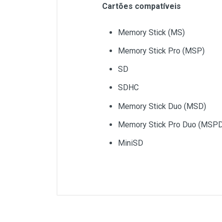
Cartões compatíveis
Memory Stick (MS)
Memory Stick Pro (MSP)
SD
SDHC
Memory Stick Duo (MSD)
Memory Stick Pro Duo (MSPD
MiniSD
Customer Reviews
Elimine os cabos USB para transf
Com o leitor de Cartão USB Vinik f
do leitor/adaptador e plugar ao co
Dados Técnicos