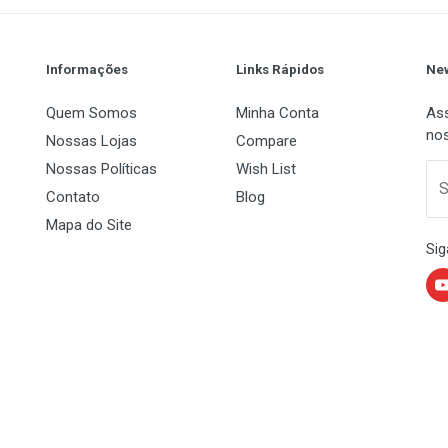
Informações
Links Rápidos
New
Quem Somos
Minha Conta
Ass
nos
Nossas Lojas
Compare
Nossas Políticas
Wish List
 Name
Email Address
S
Contato
Blog
Mapa do Site
Sig
)