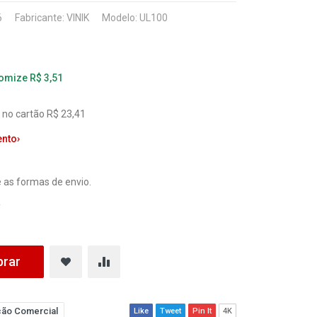
6
Fabricante:
VINIK
Modelo: UL100
nomize R$ 3,51
 no cartão R$ 23,41
ento
›
 as formas de envio.
a
rar
ão Comercial
Like
Tweet
Pin It
4K