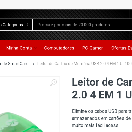
Minha Conta
Computadores
PC Gamer
Ofertas E
or de SmartCard
›
Leitor de Cartão de Memória USB 2.0 4 EM 1 UL100 
Leitor de C
2.0 4 EM 1 U
Elimine os cabos USB para tr
armazenados em cartões de m
muito mais fácil acess