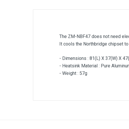
The ZM-NBF47 does not need electri
It cools the Northbridge chipset to
- Dimensions : 81(L) X 37(W) X 4
- Heatsink Material : Pure Aluminu
- Weight : 57g
Customer Reviews
The ZM-NBF47 does not need electri
It cools the Northbridge chipset to
- Dimensions : 81(L) X 37(W) X 4
- Heatsink Material : Pure Aluminu
- Weight : 57g