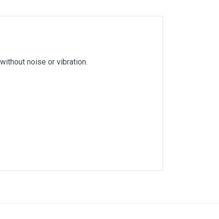
ithout noise or vibration.
ithout noise or vibration.