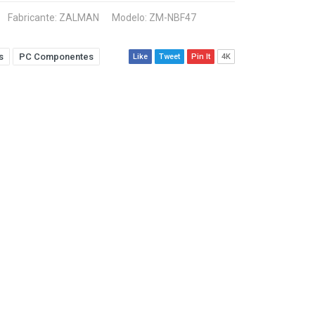
Fabricante:
ZALMAN
Modelo: ZM-NBF47
s
PC Componentes
Like
Tweet
Pin It
4K