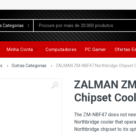
Minha Conta
Computadores
PC Gamer
Ofertas E
os
›
Outras Categorias
›
ZALMAN ZM-NBF47 Northbridge Chipset C
ZALMAN ZM-
Chipset Cool
The ZM-NBF47 does not need e
Northbridge cooler that operat
Northbridge chipset to its op