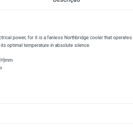
cal power, for it is a fanless Northbridge cooler that operates w
 its optimal temperature in absolute silence.
7(H)mm
m
cal power, for it is a fanless Northbridge cooler that operates w
 its optimal temperature in absolute silence.
7(H)mm
1
(atual)
2
3
4
5
m