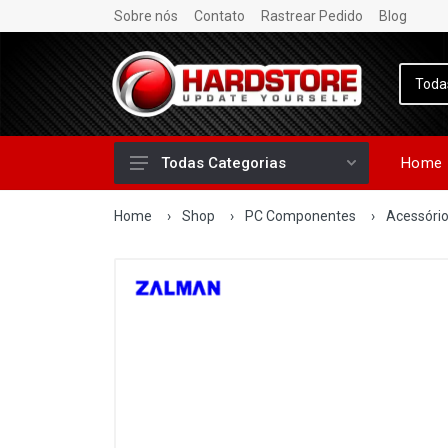
Sobre nós
Contato
Rastrear Pedido
Blog
Home
Todas Categorias
Home
›
Shop
›
PC Componentes
›
Acessóri