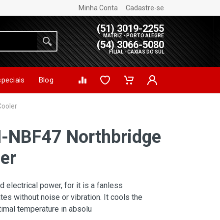
Minha Conta
Cadastre-se
(51) 3019-2255
MATRIZ - PORTO ALEGRE
(54) 3066-5080
FILIAL - CAXIAS DO SUL
speciais
Blog
ooler
NBF47 Northbridge
er
lectrical power, for it is a fanless
es without noise or vibration. It cools the
timal temperature in absolu