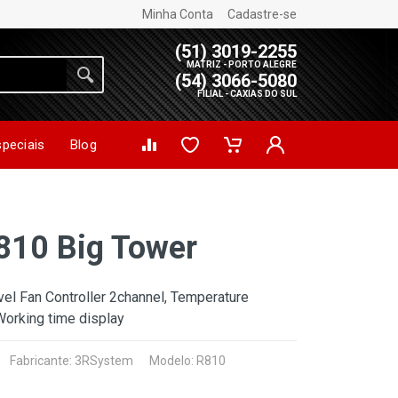
Minha Conta
Cadastre-se
(51) 3019-2255
MATRIZ - PORTO ALEGRE
(54) 3066-5080
FILIAL - CAXIAS DO SUL
speciais
Blog
10 Big Tower
vel Fan Controller 2channel, Temperature
Working time display
Fabricante:
3RSystem
Modelo: R810