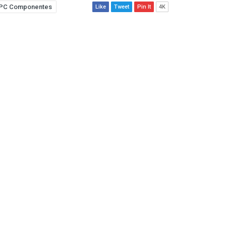
PC Componentes
Like
Tweet
Pin It
4K