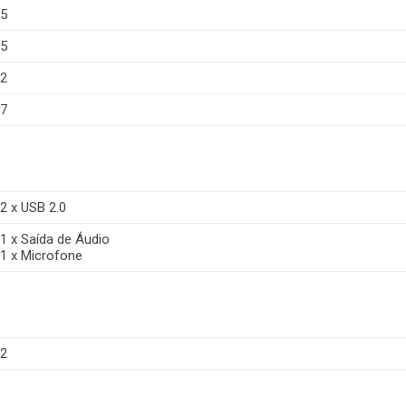
5
5
2
7
2 x USB 2.0
1 x Saída de Áudio
1 x Microfone
2