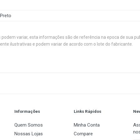
Preto
s podem variar, esta informações são de referência na epoca de sua pu
e ilustrativas e podem variar de acordo com o lote do fabricante.
an Controller 2channel, Temperature display, FAN/HDD Indicator,
1
(atual)
2
3
4
5
Torre Média
Não acompanha
Informações
Links Rápidos
New
Quem Somos
Minha Conta
Ass
nos
5
Nossas Lojas
Compare