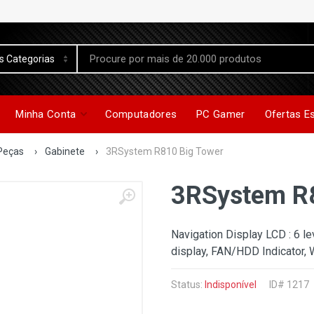
Minha Conta
Computadores
PC Gamer
Ofertas E
Peças
›
Gabinete
›
3RSystem R810 Big Tower
3RSystem R8
Navigation Display LCD : 6 le
display, FAN/HDD Indicator, 
Status:
Indisponível
ID# 1217