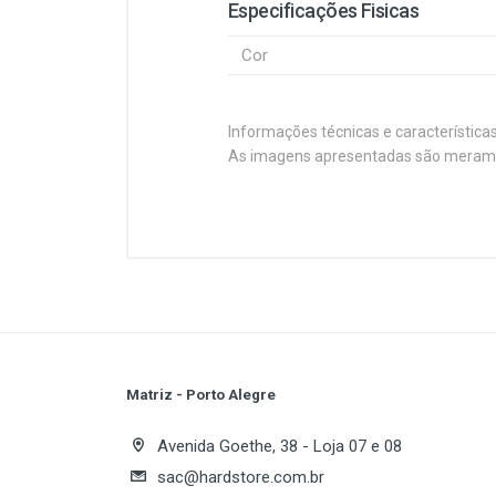
Especificações Fisicas
Cor
Informações técnicas e característica
As imagens apresentadas são merament
Customer Reviews
Navigation Display LCD : 6 level F
Especificações
Tipo de Case
Fonte de Alimentação
Matriz - Porto Alegre
Write A Review
Expansão
Avenida Goethe, 38 - Loja 07 e 08
Baias 5.25"
sac@hardstore.com.br