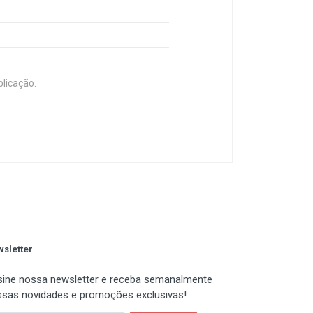
blicação.
 Working time display
sletter
ine nossa newsletter e receba semanalmente
sas novidades e promoções exclusivas!