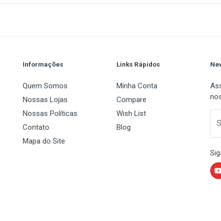
1
(atual)
2
3
4
5
Informações
Links Rápidos
New
Quem Somos
Minha Conta
Ass
nos
Nossas Lojas
Compare
Nossas Políticas
Wish List
 Name
Email Address
S
Contato
Blog
Mapa do Site
Sig