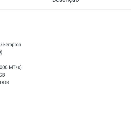
64/Sempron
)
2000 MT/s)
GB
 DDR