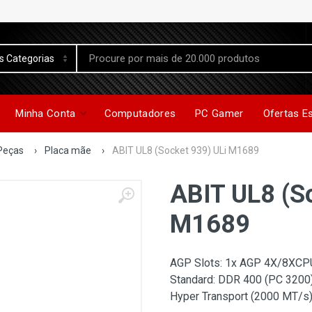
Minha Conta
Computadores
PC Gamer
Ofertas E
Peças
›
Placa mãe
›
ABIT UL8 (Socket 939) ULi M1689
ABIT UL8 (S
M1689
AGP Slots: 1x AGP 4X/8XCP
Standard: DDR 400 (PC 3200
Hyper Transport (2000 MT/