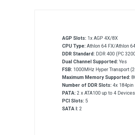
AGP Slots:
1x AGP 4X/8X
CPU Type:
Athlon 64 FX/Athlon 
DDR Standard:
DDR 400 (PC 3200
Dual Channel Supported:
Yes
FSB:
1000MHz Hyper Transport (
Maximum Memory Supported:
8
Number of DDR Slots:
4x 184pin
PATA:
2 x ATA100 up to 4 Devices
PCI Slots:
5
SATA I:
2
Customer Reviews
AGP Slots:
CPU Type:
DDR Standard: