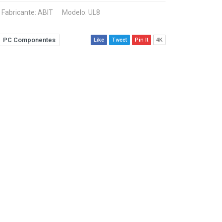
Fabricante:
ABIT
Modelo: UL8
PC Componentes
Like
Tweet
Pin It
4K