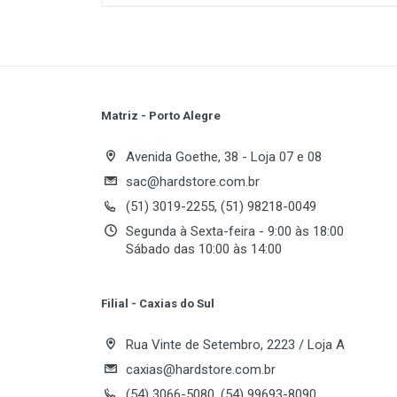
Dual Channel Supported:
FSB:
Maximum Memory Supported:
Number of DDR Slots:
PATA:
Matriz - Porto Alegre
PCI Slots:
Write A Review
SATA I:
Avenida Goethe, 38 - Loja 07 e 08
sac@hardstore.com.br
(51) 3019-2255, (51) 98218-0049
Review Stars
Your
Segunda à Sexta-feira - 9:00 às 18:00
Sábado das 10:00 às 14:00
Your Review
Filial - Caxias do Sul
Rua Vinte de Setembro, 2223 / Loja A
caxias@hardstore.com.br
(54) 3066-5080, (54) 99693-8090