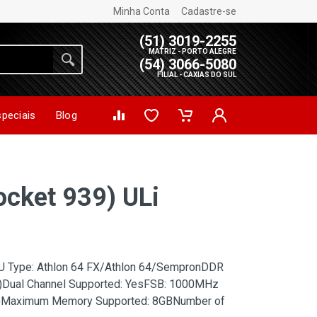
Minha Conta
Cadastre-se
(51) 3019-2255
MATRIZ - PORTO ALEGRE
(54) 3066-5080
FILIAL - CAXIAS DO SUL
speciais
Blog
ocket 939) ULi
U Type: Athlon 64 FX/Athlon 64/SempronDDR
)Dual Channel Supported: YesFSB: 1000MHz
s)Maximum Memory Supported: 8GBNumber of