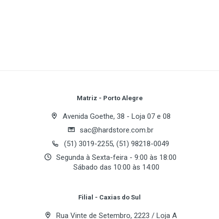
Display Size:
1
(atual)
2
3
4
5
Native Resolution:
Throw Distance:
Brightness:
Contrast Ratio:
Write A Review
Input Video Connectors:
Built in Speakers:
Review Stars
Your Name
Matriz - Porto Alegre
Avenida Goethe, 38 - Loja 07 e 08
sac@hardstore.com.br
Email Address
(51) 3019-2255, (51) 98218-0049
Segunda à Sexta-feira - 9:00 às 18:00
Sábado das 10:00 às 14:00
Your Review
Filial - Caxias do Sul
Rua Vinte de Setembro, 2223 / Loja A