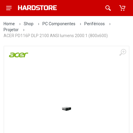
Home
›
Shop
›
PC Componentes
›
Periféricos
›
Projetor
›
ACER PD116P DLP 2100 ANSI lumens 2000:1 (800x600)