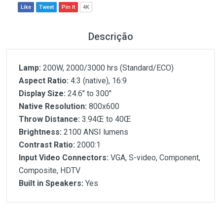
Like
Tweet
Pin It
4K
Descrição
Lamp:
200W, 2000/3000 hrs (Standard/ECO)
Aspect Ratio:
4:3 (native), 16:9
Display Size:
24.6" to 300"
Native Resolution:
800x600
Throw Distance:
3.94Œ to 40Œ
Brightness:
2100 ANSI lumens
Contrast Ratio:
2000:1
Input Video Connectors:
VGA, S-video, Component,
Composite, HDTV
Built in Speakers:
Yes
Customer Reviews
Lamp:
Aspect Ratio: