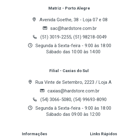
Series:
Tipo de Memória
Review Stars
Your Name
Matriz - Porto Alegre
Voltage:
DDR
Avenida Goethe, 38 - Loja 07 e 08
Frequência
sac@hardstore.com.br
Email Address
400MHz PC3200
(51) 3019-2255, (51) 98218-0049
CAS Latency
Segunda à Sexta-feira - 9:00 às 18:00
Sábado das 10:00 às 14:00
3
Your Review
Tensão
Filial - Caxias do Sul
2.5V
Rua Vinte de Setembro, 2223 / Loja A
caxias@hardstore.com.br
(54) 3066-5080, (54) 99693-8090
Segunda à Sexta-feira - 9:00 às 18:00
Sábado das 09:00 às 12:00
Post Your Review
Informações
Links Rápidos