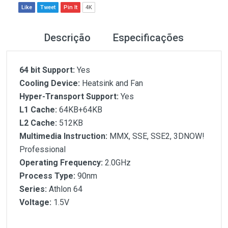
Like
Tweet
Pin It
4K
Descrição
Especificações
64 bit Support:
Yes
Cooling Device:
Heatsink and Fan
Hyper-Transport Support:
Yes
L1 Cache:
64KB+64KB
L2 Cache:
512KB
Multimedia Instruction:
MMX, SSE, SSE2, 3DNOW!
Professional
Operating Frequency:
2.0GHz
Process Type:
90nm
Series:
Athlon 64
Voltage:
1.5V