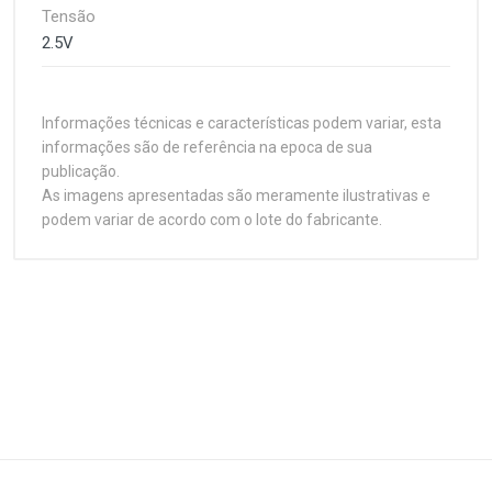
Tensão
2.5V
Informações técnicas e características podem variar, esta
informações são de referência na epoca de sua
publicação.
As imagens apresentadas são meramente ilustrativas e
podem variar de acordo com o lote do fabricante.
Customer Reviews
64 bit Support:
Cooling Device:
Hyper-Transport Support:
Especificações Técnicas
1
(atual)
2
3
4
5
L1 Cache:
L2 Cache:
Plataforma
Desktop PC
Multimedia Instruction:
Capacidade
Write A Review
Operating Frequency:
512 MB
Process Type: