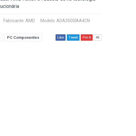
ucionária
Fabricante:
AMD
Modelo: ADA3500IAA4CN
s
PC Componentes
Like
Tweet
Pin It
4K