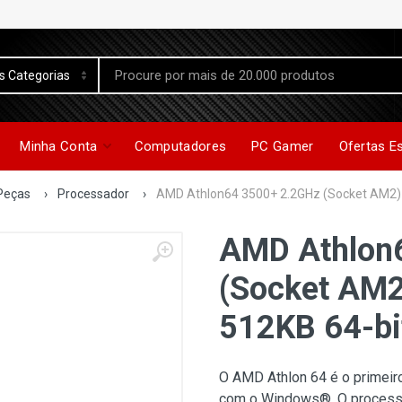
Minha Conta
Computadores
PC Gamer
Ofertas E
Peças
›
Processador
›
AMD Athlon64 3500+ 2.2GHz (Socket AM2)
AMD Athlon
(Socket AM
512KB 64-bi
O AMD Athlon 64 é o primeir
com o Windows®. O processa