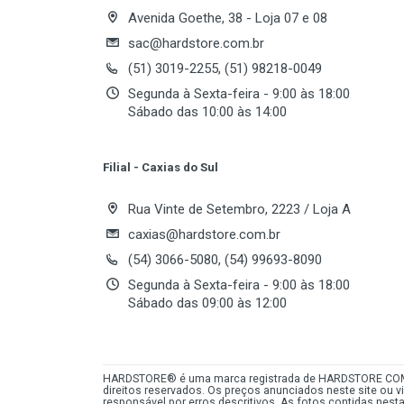
Write A Review
Velocidade
compatibilidade com os softwares
Avenida Goethe, 38 - Loja 07 e 08
L1 Cache
sac@hardstore.com.br
(51) 3019-2255, (51) 98218-0049
L2 Cache
Review Stars
Your
Segunda à Sexta-feira - 9:00 às 18:00
CMOS Technology
Sábado das 10:00 às 14:00
Voltagem
Your Review
Refrigeração
Filial - Caxias do Sul
Rua Vinte de Setembro, 2223 / Loja A
Tecnologia AMD
caxias@hardstore.com.br
(54) 3066-5080, (54) 99693-8090
Tecnologia GCN
Segunda à Sexta-feira - 9:00 às 18:00
Hyper Transports
Sábado das 09:00 às 12:00
Suporte 64-bit
Post Your Review
HARDSTORE® é uma marca registrada de HARDSTORE COMÉR
direitos reservados. Os preços anunciados neste site ou 
responsável por erros descritivos. As fotos contidas nes