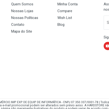
2.20 GHz
 e sistemas operacionais existentes.
Quem Somos
Minha Conta
Ass
nos
128KB
Nossas Lojas
Compare
Nossas Políticas
Wish List
512 KB
 Name
Email Address
S
Contato
Blog
90 nm
Mapa do Site
1.25/1.35/1.40V
Sig
Dissipador e Ventilador incluídos
Não
2000 MHz
Sim
CIO IMP. EXP. DE EQUIP. DE INFORMÁTICA - CNPJ 07.350.337/0001-78 | Todo
via e-mail promocional podem ser alterados sem prévio aviso. A HARDSTORE nã
ta página são meramente ilustrativas do produto e podem variar de acordo com