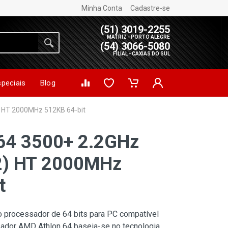
Minha Conta
Cadastre-se
(51) 3019-2255
MATRIZ - PORTO ALEGRE
(54) 3066-5080
FILIAL - CAXIAS DO SUL
speciais
Blog
 HT 2000MHz 512KB 64-bit
64 3500+ 2.2GHz
2) HT 2000MHz
t
o processador de 64 bits para PC compatível
dor AMD Athlon 64 baseia-se no tecnologia