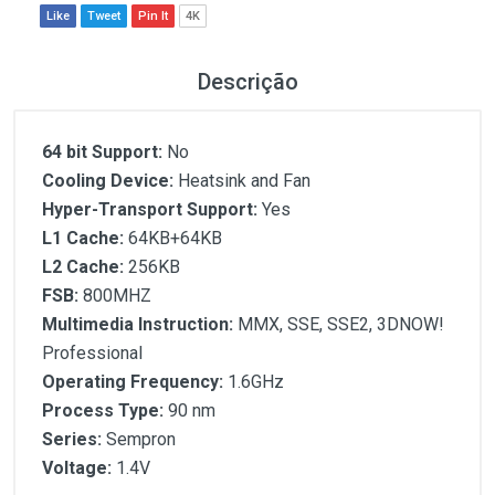
Like
Tweet
Pin It
4K
Descrição
64 bit Support:
No
Cooling Device:
Heatsink and Fan
Hyper-Transport Support:
Yes
L1 Cache:
64KB+64KB
L2 Cache:
256KB
FSB:
800MHZ
Multimedia Instruction:
MMX, SSE, SSE2, 3DNOW!
Professional
Operating Frequency:
1.6GHz
Process Type:
90 nm
Series:
Sempron
Voltage:
1.4V