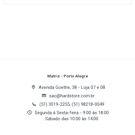
Customer Reviews
64 bit Support:
No
Cooling Device:
Heatsink and Fan
Hyper-Transport Support:
Yes
1
(atual)
2
3
4
5
L1 Cache:
64KB+64KB
L2 Cache:
256KB
FSB:
800MHZ
Multimedia Instruction:
MMX, SSE, SSE2, 3DNOW!
Write A Review
Professional
Operating Frequency:
1.6GHz
Process Type:
90 nm
Review Stars
Your Name
Matriz - Porto Alegre
Series:
Sempron
Voltage:
1.4V
Avenida Goethe, 38 - Loja 07 e 08
sac@hardstore.com.br
Email Address
(51) 3019-2255, (51) 98218-0049
Segunda à Sexta-feira - 9:00 às 18:00
Sábado das 10:00 às 14:00
Your Review