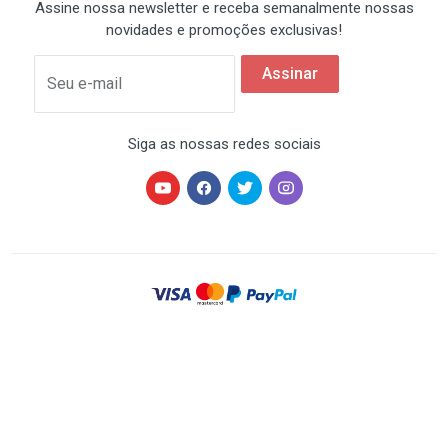
Assine nossa newsletter e receba semanalmente nossas
novidades e promoções exclusivas!
Assinar
Seu e-mail
Siga as nossas redes sociais
HARDSTORE® é uma marca registrada de HARDSTORE
COMÉRCIO IMP. EXP. DE EQUIP. DE INFORMÁTICA - CNPJ
07.350.337/0001-78 | Todos os direitos reservados. Os
preços anunciados neste site ou via e-mail
promocional podem ser alterados sem prévio aviso. A
HARDSTORE não é responsável por erros descritivos.
As fotos contidas nesta página são meramente
ilustrativas do produto e podem variar de acordo com o