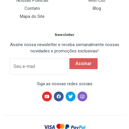
Nossas Políticas
Wish List
Contato
Blog
Maximo de Memoria Suportado
Mapa do Site
2GB
Newsletter
Slots de Expansão
Assine nossa newsletter e receba semanalmente nossas
novidades e promoções exclusivas!
AGP
1
Assinar
Seu e-mail
PCI
3 x PCI
Siga as nossas redes sociais
Armazenamento/RAID
IDE/PATA
2