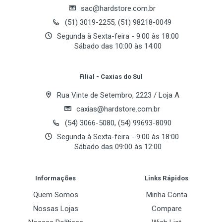
BUS de Sistema
sac@hardstore.com.br
Email Address
800 MHz
(51) 3019-2255, (51) 98218-0049
Segunda à Sexta-feira - 9:00 às 18:00
Sábado das 10:00 às 14:00
Chipset
Your Review
Chipset
Filial - Caxias do Sul
VIA K8M800
Rua Vinte de Setembro, 2223 / Loja A
Southbridge
caxias@hardstore.com.br
VIA VT8237R
(54) 3066-5080, (54) 99693-8090
Segunda à Sexta-feira - 9:00 às 18:00
Sábado das 09:00 às 12:00
Memória
Post Your Review
Bancos de Memoria
Informações
Links Rápidos
2 x 184-pinos DIMM
Quem Somos
Minha Conta
Frequencia de Memoria
Nossas Lojas
Compare
DDR 400 MHz