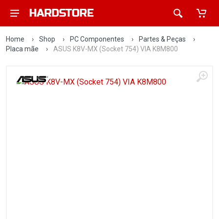
Home
›
Shop
›
PC Componentes
›
Partes & Peças
›
Placa mãe
›
ASUS K8V-MX (Socket 754) VIA K8M800