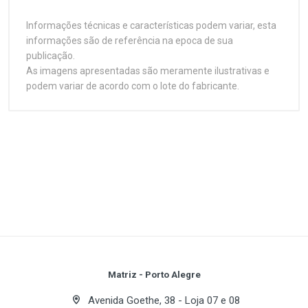
Informações técnicas e características podem variar, esta
informações são de referência na epoca de sua
publicação.
As imagens apresentadas são meramente ilustrativas e
podem variar de acordo com o lote do fabricante.
Customer Reviews
Processamento 64-bit, a tecnologia da próxima
geração que substitui a arquitetura atual 32-bit ,
oferecendo performance avançada ao seu sistema,
Processador
1
(atual)
2
3
4
5
acesso mais rápido a memória e ganho na
produtividade. Esta Placa-mãe oferece excelente
Soquete
Socket 754
compatibilidade e flexibilidade suportando tanto a
arquitetura de 64-bit ou 32-bit.
Plataforma
Write A Review
AMD
Processador(es) suportado(s)
Review Stars
Your Name
Matriz - Porto Alegre
Athlon 64 / Sempron
Avenida Goethe, 38 - Loja 07 e 08