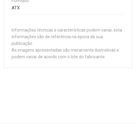
Formato
ATX
Informações técnicas e características podem variar, esta
informações são de referência na epoca de sua
publicação.
As imagens apresentadas são meramente ilustrativas e
podem variar de acordo com o lote do fabricante.
Customer Reviews
Processador
1
(atual)
2
3
4
5
Soquete
Socket 478
Plataforma
Write A Review
Intel