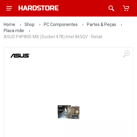
Home
›
Shop
›
PC Componentes
›
Partes & Peças
›
Placa mãe
›
ASUS P4P800-MX (Socket 478) Intel 865GV - Retail