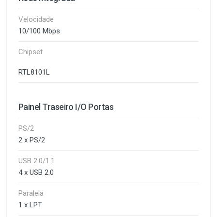
Velocidade
10/100 Mbps
Chipset
RTL8101L
Painel Traseiro I/O Portas
PS/2
2 x PS/2
USB 2.0/1.1
4 x USB 2.0
Paralela
1 x LPT