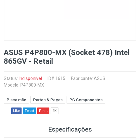
ASUS P4P800-MX (Socket 478) Intel
865GV - Retail
Status:
Indisponível
ID# 1615
Fabricante:
ASUS
Modelo: P4P800-MX
Placa mãe
Partes & Peças
PC Componentes
Like
Tweet
Pin It
4K
Especificações