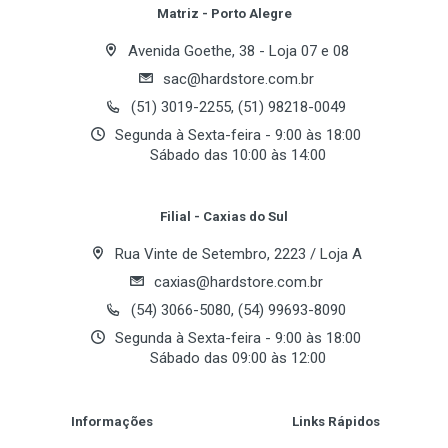
Processador(es) suportado(s)
Review Stars
Your Name
Matriz - Porto Alegre
Intel Pentium 4 / Celeron
Avenida Goethe, 38 - Loja 07 e 08
BUS de Sistema
sac@hardstore.com.br
Email Address
800 MHz
(51) 3019-2255, (51) 98218-0049
Segunda à Sexta-feira - 9:00 às 18:00
Sábado das 10:00 às 14:00
Chipset
Your Review
Chipset
Filial - Caxias do Sul
Intel 865GV
Rua Vinte de Setembro, 2223 / Loja A
Southbridge
caxias@hardstore.com.br
Intel ICH5
(54) 3066-5080, (54) 99693-8090
Segunda à Sexta-feira - 9:00 às 18:00
Sábado das 09:00 às 12:00
Memória
Post Your Review
Bancos de Memoria
Informações
Links Rápidos
4 x 184-pinos DIMM