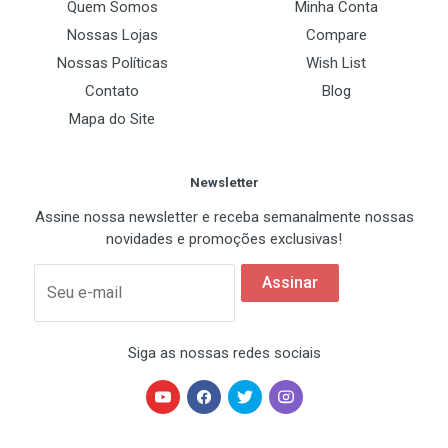
Quem Somos
Minha Conta
Frequencia de Memoria
Nossas Lojas
Compare
DDR 400 MHz
Nossas Políticas
Wish List
Contato
Blog
Maximo de Memoria Suportado
Mapa do Site
4GB
Canal Suportado
Newsletter
Dual Channel
Assine nossa newsletter e receba semanalmente nossas
novidades e promoções exclusivas!
Slots de Expansão
Assinar
Seu e-mail
PCI
3 x PCI
Siga as nossas redes sociais
Armazenamento/RAID