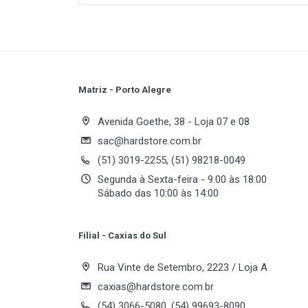
FSB:
Maximum Memory Supported:
Number of DDR Slots:
PCI Express x16:
PCI Slots:
Matriz - Porto Alegre
South Bridge:
Write A Review
Supported CPU Technologies:
Avenida Goethe, 38 - Loja 07 e 08
sac@hardstore.com.br
(51) 3019-2255, (51) 98218-0049
Review Stars
Your
Segunda à Sexta-feira - 9:00 às 18:00
Sábado das 10:00 às 14:00
Your Review
Filial - Caxias do Sul
Rua Vinte de Setembro, 2223 / Loja A
caxias@hardstore.com.br
(54) 3066-5080, (54) 99693-8090