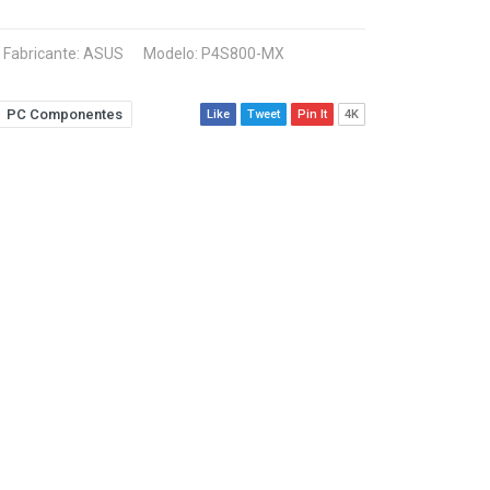
Fabricante:
ASUS
Modelo: P4S800-MX
PC Componentes
Like
Tweet
Pin It
4K