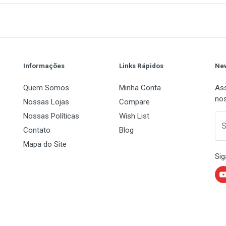
1
(atual)
2
3
4
5
Informações
Links Rápidos
New
Quem Somos
Minha Conta
Ass
nos
Nossas Lojas
Compare
Nossas Políticas
Wish List
 Name
Email Address
S
Contato
Blog
Mapa do Site
Sig