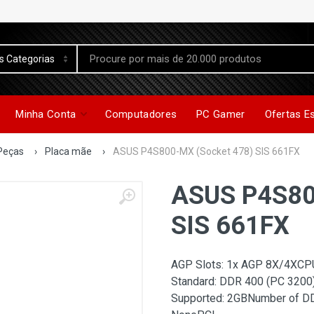
Minha Conta
Computadores
PC Gamer
Ofertas E
Peças
›
Placa mãe
›
ASUS P4S800-MX (Socket 478) SIS 661FX
ASUS P4S80
SIS 661FX
AGP Slots: 1x AGP 8X/4XCPU
Standard: DDR 400 (PC 32
Supported: 2GBNumber of DD