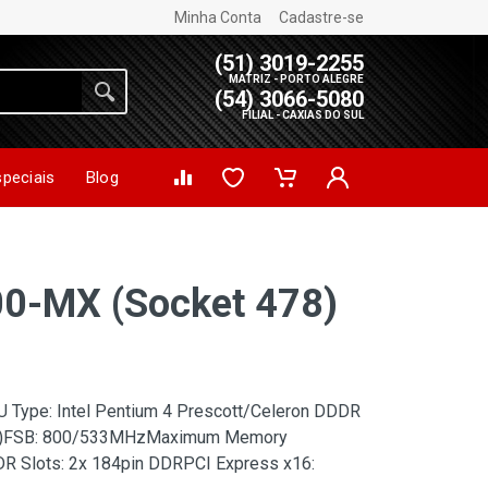
Minha Conta
Cadastre-se
(51) 3019-2255
MATRIZ - PORTO ALEGRE
(54) 3066-5080
FILIAL - CAXIAS DO SUL
speciais
Blog
0-MX (Socket 478)
 Type: Intel Pentium 4 Prescott/Celeron DDDR
00)FSB: 800/533MHzMaximum Memory
R Slots: 2x 184pin DDRPCI Express x16: