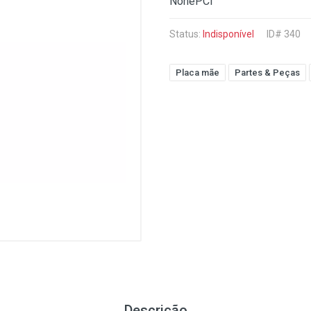
NonePCI
Status:
Indisponível
ID# 340
Placa mãe
Partes & Peças
Descrição