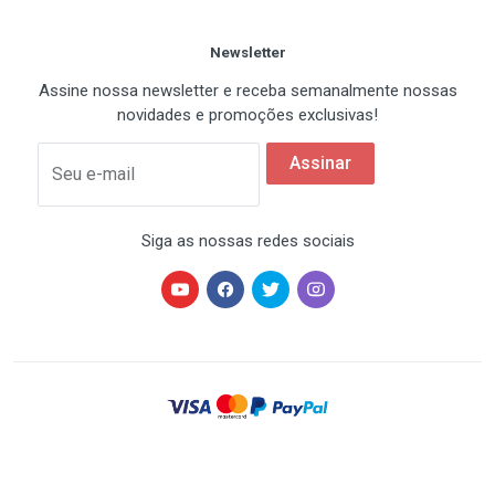
Newsletter
Slots de Expansão
Assine nossa newsletter e receba semanalmente nossas
novidades e promoções exclusivas!
PCI Express x16
1 x PCI Express x16
Assinar
Seu e-mail
PCI Express x1
1 x PCI Express x1
Siga as nossas redes sociais
PCI
2 x PCI
Armazenamento/RAID
IDE/PATA
2
HARDSTORE® é uma marca registrada de HARDSTORE
COMÉRCIO IMP. EXP. DE EQUIP. DE INFORMÁTICA - CNPJ
07.350.337/0001-78 | Todos os direitos reservados. Os
SATA 1.5Gb/s