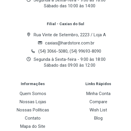
Segunda à Sexta-feira - 9:00 às 18:00
Sábado das 10:00 às 14:00
Chipset
Your Review
Chipset
Filial - Caxias do Sul
ATI Radeon Xpress 200
Rua Vinte de Setembro, 2223 / Loja A
Southbridge
caxias@hardstore.com.br
ULI M1573
(54) 3066-5080, (54) 99693-8090
Segunda à Sexta-feira - 9:00 às 18:00
Sábado das 09:00 às 12:00
Memória
Post Your Review
Bancos de Memoria
Informações
Links Rápidos
2 x 184-pinos DIMM
Quem Somos
Minha Conta
Frequencia de Memoria
Nossas Lojas
Compare
DDR 400 MHz
Nossas Políticas
Wish List
Contato
Blog
Maximo de Memoria Suportado
Mapa do Site
2GB