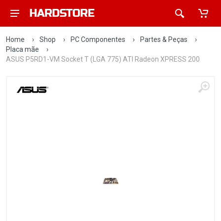
Home
›
Shop
›
PC Componentes
›
Partes & Peças
›
Placa mãe
›
ASUS P5RD1-VM Socket T (LGA 775) ATI Radeon XPRESS 200