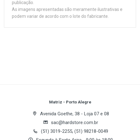
publicação.
As imagens apresentadas são meramente ilustrativas e
podem variar de acordo com o lote do fabricante.
Customer Reviews
Processador
1
(atual)
2
3
4
5
Soquete
LGA 775
Plataforma
Write A Review
Intel
Processador(es) suportado(s)
Review Stars
Your Name
Matriz - Porto Alegre
Intel Pentium EE/D/4 / Celeron
Avenida Goethe, 38 - Loja 07 e 08
BUS de Sistema
sac@hardstore.com.br
Email Address
1066 MHz
(51) 3019-2255, (51) 98218-0049