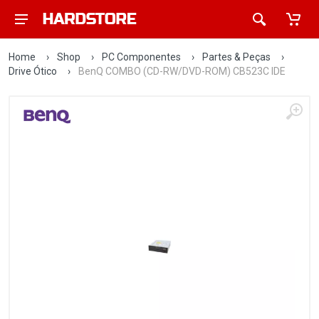
Home
›
Shop
›
PC Componentes
›
Partes & Peças
›
Drive Ótico
›
BenQ COMBO (CD-RW/DVD-ROM) CB523C IDE