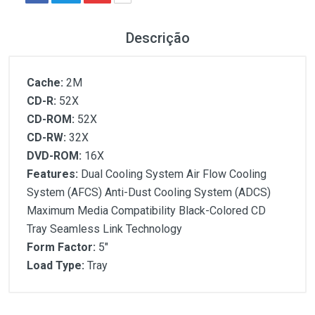
Descrição
Cache:
2M
CD-R:
52X
CD-ROM:
52X
CD-RW:
32X
DVD-ROM:
16X
Features:
Dual Cooling System Air Flow Cooling
System (AFCS) Anti-Dust Cooling System (ADCS)
Maximum Media Compatibility Black-Colored CD
Tray Seamless Link Technology
Form Factor:
5"
Load Type:
Tray
Customer Reviews
Cache:
CD-R: