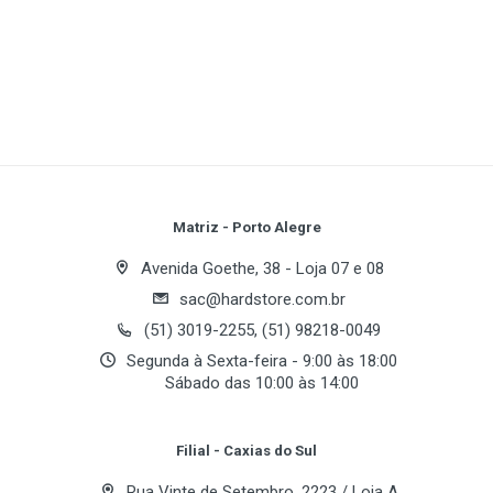
CD-ROM:
1
(atual)
2
3
4
5
CD-RW:
DVD-ROM:
Features:
Write A Review
Form Factor:
Review Stars
Your Name
Matriz - Porto Alegre
Load Type:
Avenida Goethe, 38 - Loja 07 e 08
sac@hardstore.com.br
Email Address
(51) 3019-2255, (51) 98218-0049
Segunda à Sexta-feira - 9:00 às 18:00
Sábado das 10:00 às 14:00
Your Review
Filial - Caxias do Sul
Rua Vinte de Setembro, 2223 / Loja A