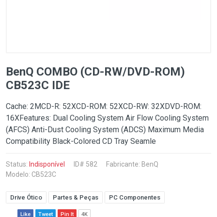
BenQ COMBO (CD-RW/DVD-ROM)
CB523C IDE
Cache: 2MCD-R: 52XCD-ROM: 52XCD-RW: 32XDVD-ROM:
16XFeatures: Dual Cooling System Air Flow Cooling System
(AFCS) Anti-Dust Cooling System (ADCS) Maximum Media
Compatibility Black-Colored CD Tray Seamle
Status:
Indisponível
ID# 582
Fabricante:
BenQ
Modelo: CB523C
Drive Ótico
Partes & Peças
PC Componentes
Like
Tweet
Pin It
4K