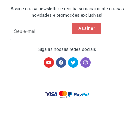
Assine nossa newsletter e receba semanalmente nossas
novidades e promoções exclusivas!
Assinar
Seu e-mail
Siga as nossas redes sociais
HARDSTORE® é uma marca registrada de HARDSTORE
COMÉRCIO IMP. EXP. DE EQUIP. DE INFORMÁTICA - CNPJ
07.350.337/0001-78 | Todos os direitos reservados. Os
preços anunciados neste site ou via e-mail
promocional podem ser alterados sem prévio aviso. A
HARDSTORE não é responsável por erros descritivos.
As fotos contidas nesta página são meramente