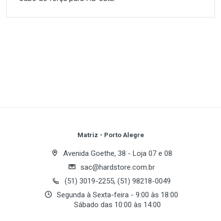
Customer Reviews
1
(atual)
2
3
4
5
Write A Review
Review Stars
Your Name
Matriz - Porto Alegre
Avenida Goethe, 38 - Loja 07 e 08
sac@hardstore.com.br
Email Address
(51) 3019-2255, (51) 98218-0049
Segunda à Sexta-feira - 9:00 às 18:00
Sábado das 10:00 às 14:00
Your Review