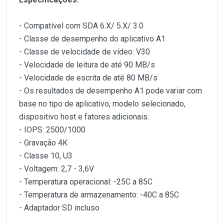
- Compatível com SDA 6.X/ 5.X/ 3.0
- Classe de desempenho do aplicativo A1
- Classe de velocidade de vídeo: V30
- Velocidade de leitura de até 90 MB/s
- Velocidade de escrita de até 80 MB/s
- Os resultados de desempenho A1 pode variar com
base no tipo de aplicativo, modelo selecionado,
dispositivo host e fatores adicionais.
- IOPS: 2500/1000
- Gravação 4K
- Classe 10, U3
- Voltagem: 2,7 - 3,6V
- Temperatura operacional: -25C a 85C
- Temperatura de armazenamento: -40C a 85C
- Adaptador SD incluso
Customer Reviews
O cartão microSD Patriot EP A1 vem com