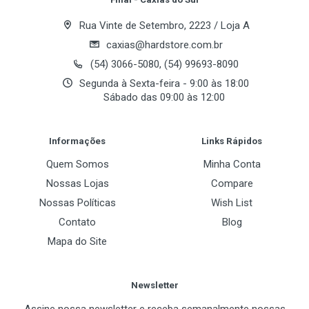
procurando com o bônus adicional de gravação de
Rua Vinte de Setembro, 2223 / Loja A
vídeo 4K total. Atualize o armazenamento e a
velocidade do seu dispositivo Android ao mesmo
caxias@hardstore.com.br
tempo, sem gastar dinheiro extra.
(54) 3066-5080, (54) 99693-8090
Segunda à Sexta-feira - 9:00 às 18:00
Especificações:
Sábado das 09:00 às 12:00
Post Your Review
- Compatível com SDA 6.X/ 5.X/ 3.0
Informações
Links Rápidos
- Classe de desempenho do aplicativo A1
Quem Somos
Minha Conta
- Classe de velocidade de vídeo: V30
Nossas Lojas
Compare
- Velocidade de leitura de até 90 MB/s
Nossas Políticas
Wish List
- Velocidade de escrita de até 80 MB/s
Contato
Blog
- Os resultados de desempenho A1 pode variar com
base no tipo de aplicativo, modelo selecionado,
Mapa do Site
dispositivo host e fatores adicionais.
- IOPS: 2500/1000
Newsletter
- Gravação 4K