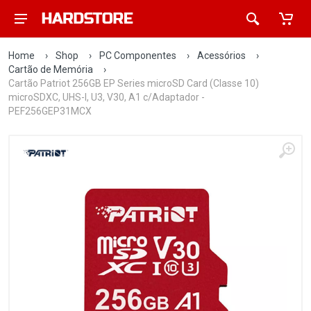
Home
›
Shop
›
PC Componentes
›
Acessórios
›
Cartão de Memória
›
Cartão Patriot 256GB EP Series microSD Card (Classe 10)
microSDXC, UHS-I, U3, V30, A1 c/Adaptador -
PEF256GEP31MCX