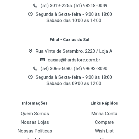
Email Address
oferece velocidades de transferência de até 100
(51) 3019-2255, (51) 98218-0049
MB/s para ajudar a mover o conteúdo rapidamente.
Segunda à Sexta-feira - 9:00 às 18:00
Sábado das 10:00 às 14:00
Your Review
Benefícios:
Filial - Caxias do Sul
- Classe 10 UHS-I acelera até 100 MB/s
- Tamanho físico: microSDHC, microSDXC
Rua Vinte de Setembro, 2223 / Loja A
- Compatibilidade: Compatível com todos os
caxias@hardstore.com.br
dispositivos host com suporte a microSDHC e
(54) 3066-5080, (54) 99693-8090
microSDXC
Segunda à Sexta-feira - 9:00 às 18:00
Sábado das 09:00 às 12:00
Especificações:
Post Your Review
Informações
Links Rápidos
- Capacidade: 64GB
Quem Somos
Minha Conta
- Desempenho: 100MB/s para leitura, Classe de
Nossas Lojas
Compare
velocidade UHS-I
- Dimensões: 11mm x 15mm x 1mm (microSD)
Nossas Políticas
Wish List
- Formato: FAT32