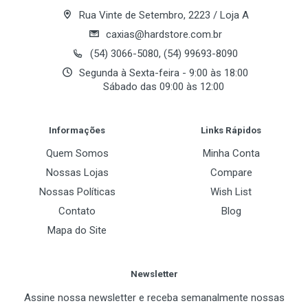
5
Rua Vinte de Setembro, 2223 / Loja A
Baias 3.5" Externa
caxias@hardstore.com.br
2
(54) 3066-5080, (54) 99693-8090
Segunda à Sexta-feira - 9:00 às 18:00
Slots de Expansão
Sábado das 09:00 às 12:00
7
Post Your Review
Informações
Links Rápidos
Portas Externas
Quem Somos
Minha Conta
USB
Nossas Lojas
Compare
2 x USB 2.0
Nossas Políticas
Wish List
Contato
Blog
Áudio
Mapa do Site
1 x Saída de Áudio
1 x Microfone
Newsletter
Sistema de Coolers
Assine nossa newsletter e receba semanalmente nossas