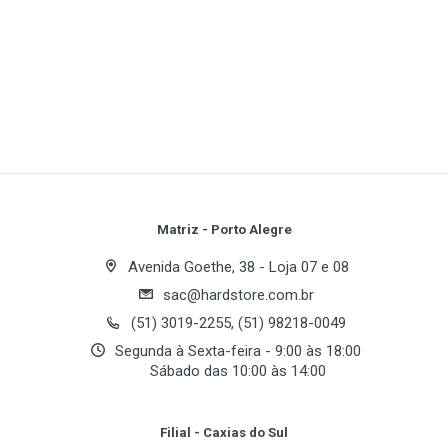
Especificações
1
(atual)
2
3
4
5
Tipo de Case
Torre Média
Fonte de Alimentação
Write A Review
Não acompanha
Display LCD
Review Stars
Your Name
Matriz - Porto Alegre
Sim
Avenida Goethe, 38 - Loja 07 e 08
sac@hardstore.com.br
Email Address
Expansão
(51) 3019-2255, (51) 98218-0049
Segunda à Sexta-feira - 9:00 às 18:00
Baias 5.25"
Sábado das 10:00 às 14:00
4
Your Review
Baias 3.5" Interna
Filial - Caxias do Sul