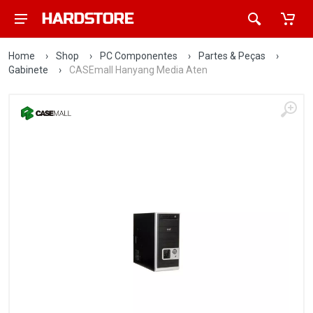
Home
›
Shop
›
PC Componentes
›
Partes & Peças
›
Gabinete
›
CASEmall Hanyang Media Aten