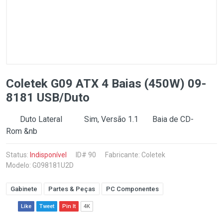
Coletek G09 ATX 4 Baias (450W) 09-
8181 USB/Duto
Duto Lateral Sim, Versão 1.1 Baia de CD-
Rom &nb
Status:
Indisponível
ID# 90
Fabricante:
Coletek
Modelo: G098181U2D
Gabinete
Partes & Peças
PC Componentes
Like
Tweet
Pin It
4K