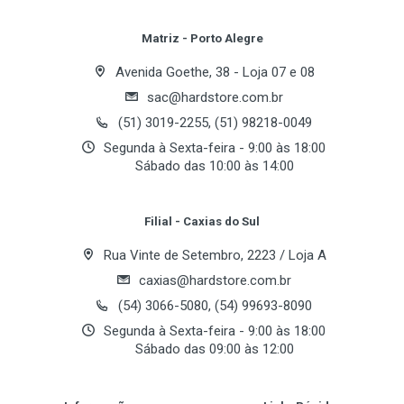
Nº de Baias
Review Stars
Your Name
Matriz - Porto Alegre
4 de 5.25 ′ externas "Cd Rom"
5 de 3.5 interna Hds
Avenida Goethe, 38 - Loja 07 e 08
2 de 3.5 externa Floppy
sac@hardstore.com.br
Email Address
7 de Slots de MB
(51) 3019-2255, (51) 98218-0049
Dimenções do Gabinete
Segunda à Sexta-feira - 9:00 às 18:00
416 x 180 x 430 mm (A) (L) (C) Externo
Sábado das 10:00 às 14:00
Your Review
387 x 271 mm (A) (C) Bandeja interna
Painel Frontal
Filial - Caxias do Sul
Botão Liga/Desliga
Rua Vinte de Setembro, 2223 / Loja A
Botão Reset
2 Leds Liga/HD
caxias@hardstore.com.br
Materia Prima
(54) 3066-5080, (54) 99693-8090
Chapa de aço galvanizado
Segunda à Sexta-feira - 9:00 às 18:00
Sábado das 09:00 às 12:00
Post Your Review