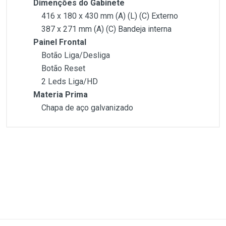
Dimenções do Gabinete
416 x 180 x 430 mm (A) (L) (C) Externo
387 x 271 mm (A) (C) Bandeja interna
Painel Frontal
Botão Liga/Desliga
Botão Reset
2 Leds Liga/HD
Materia Prima
Chapa de aço galvanizado
Customer Reviews
Duto Lateral
Sim, Versão 1.1
Baia de CD-Rom
1
(atual)
2
3
4
5
Não
Ventilação lateral(PCI EXpress)
Sim
Suporte a ventilador interno
Write A Review
1 Dianteiro (opcional)
1 Traseiro (opcional)