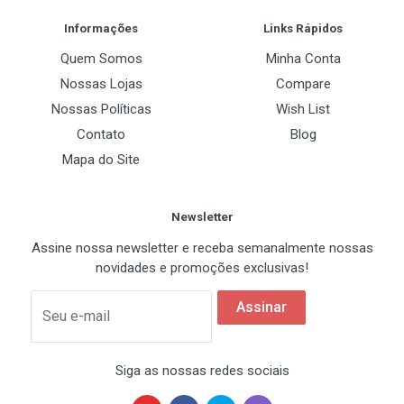
Soquete A (462)
Informações
Links Rápidos
Não
Quem Somos
Minha Conta
Soquete 754
Nossas Lojas
Compare
Não
Nossas Políticas
Wish List
Contato
Blog
Soquete 939
Mapa do Site
Sim
Newsletter
Especificações Físicas
Assine nossa newsletter e receba semanalmente nossas
novidades e promoções exclusivas!
Material Heatsink
Alumínio
Assinar
Seu e-mail
Siga as nossas redes sociais