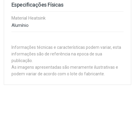
Especificações Físicas
Material Heatsink
Alumínio
Informações técnicas e características podem variar, esta
informações são de referência na epoca de sua
publicação.
As imagens apresentadas são meramente ilustrativas e
podem variar de acordo com o lote do fabricante.
Customer Reviews
Compatibilidade
1
(atual)
2
3
4
5
Plataforma
AMD
Refrigeração