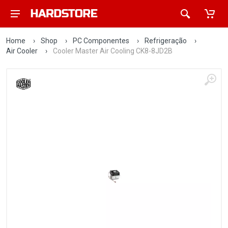
Home
›
Shop
›
PC Componentes
›
Refrigeração
›
Air Cooler
›
Cooler Master Air Cooling CK8-8JD2B