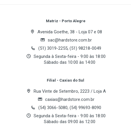
Write A Review
Cooler e Dissipador
Review Stars
Your Name
Matriz - Porto Alegre
Especificações do Ventilador
Avenida Goethe, 38 - Loja 07 e 08
Dimensão do Fan
sac@hardstore.com.br
Email Address
80 mm
(51) 3019-2255, (51) 98218-0049
Segunda à Sexta-feira - 9:00 às 18:00
Velocidade do Fan
Sábado das 10:00 às 14:00
2500 RPM ±10%
Your Review
Nível de Ruído
Filial - Caxias do Sul
25 dBA
Rua Vinte de Setembro, 2223 / Loja A
Fluxo de Ar
caxias@hardstore.com.br
34.65 CFM
(54) 3066-5080, (54) 99693-8090
Segunda à Sexta-feira - 9:00 às 18:00
Sábado das 09:00 às 12:00
Suporte a Soquete
Post Your Review