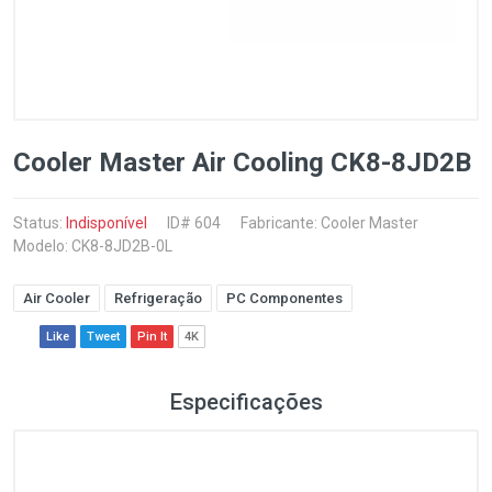
Cooler Master Air Cooling CK8-8JD2B
Status:
Indisponível
ID# 604
Fabricante:
Cooler Master
Modelo: CK8-8JD2B-0L
Air Cooler
Refrigeração
PC Componentes
Like
Tweet
Pin It
4K
Especificações