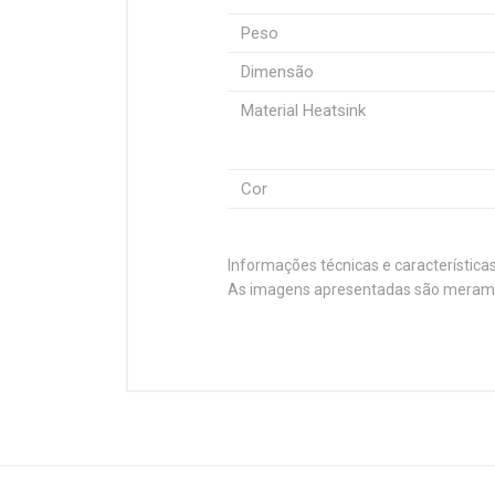
Peso
Dimensão
Material Heatsink
Cor
Informações técnicas e característica
As imagens apresentadas são merament
Customer Reviews
Compatibilidade
Plataforma
Refrigeração