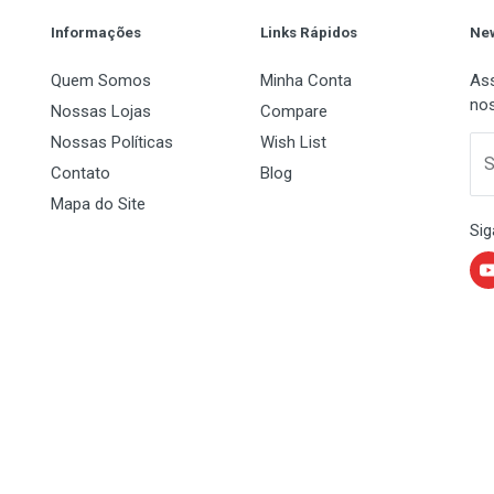
Informações
Links Rápidos
New
Quem Somos
Minha Conta
Ass
nos
92 x 25 mm
Nossas Lojas
Compare
Nossas Políticas
Wish List
 Name
600 - 2,000 RPM (PWM) ± 10%
Email Address
S
Contato
Blog
29.4 dBA
Mapa do Site
34.1 CFM ± 10%
Sig
40.000 horas
Socket AM4
Socket FM2
LGA 1156
LGA 1155
LGA 1151