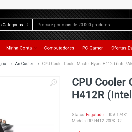
Minha Conta
Computadores
PC Gamer
Ofertas E
ação
›
Air Cooler
›
CPU Cooler Cooler Master Hyper H412R (Intel/A
CPU Cooler 
H412R (Inte
Status:
Esgotado
ID# 17431
Modelo: RR-H412-20PK-R2