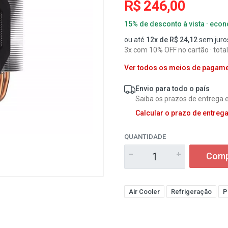
R$ 246,00
15% de desconto à vista · eco
ou até
12x de R$ 24,12
sem juro
3x com 10% OFF no cartão · tota
Ver todos os meios de pagam
Envio para todo o país
Saiba os prazos de entrega e
Calcular o prazo de entreg
QUANTIDADE
Comp
Air Cooler
Refrigeração
P