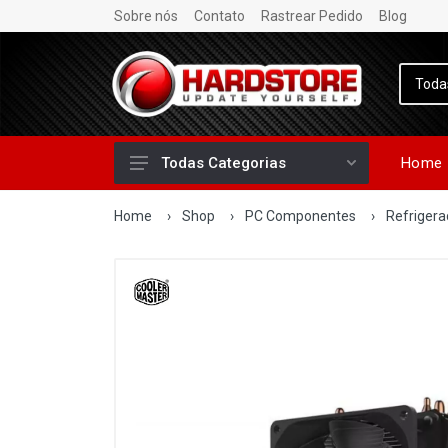
Sobre nós
Contato
Rastrear Pedido
Blog
Home
Todas Categorias
Home
›
Shop
›
PC Componentes
›
Refriger