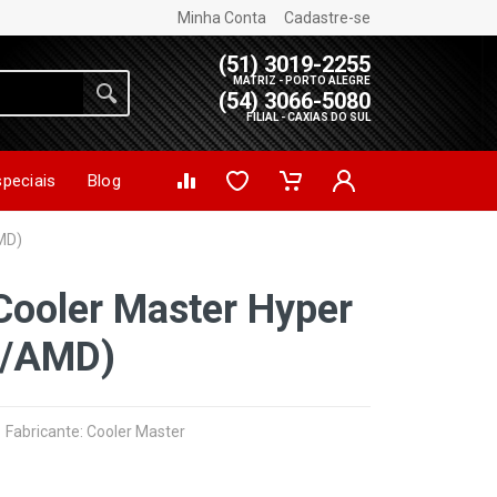
Minha Conta
Cadastre-se
(51) 3019-2255
MATRIZ - PORTO ALEGRE
(54) 3066-5080
FILIAL - CAXIAS DO SUL
speciais
Blog
MD)
Cooler Master Hyper
l/AMD)
Fabricante:
Cooler Master