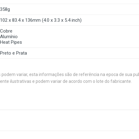
358g
102 x 83.4 x 136mm (4.0 x 3.3 x 5.4 inch)
Cobre
Alumínio
Heat Pipes
Preto e Prata
s podem variar, esta informações são de referência na epoca de sua pu
e ilustrativas e podem variar de acordo com o lote do fabricante.
1
(atual)
2
3
4
5
AMD e Intel
Cooler e Dissipador