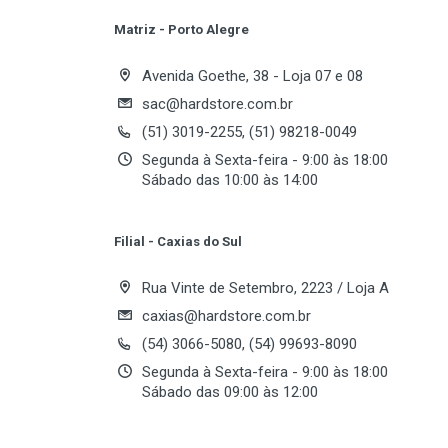
Matriz - Porto Alegre
Write A Review
Especificações do Ventilador
Avenida Goethe, 38 - Loja 07 e 08
Dimensão do Fan
sac@hardstore.com.br
(51) 3019-2255, (51) 98218-0049
Review Stars
Velocidade do Fan
Your
Segunda à Sexta-feira - 9:00 às 18:00
Nível de Ruído
Sábado das 10:00 às 14:00
Fluxo de Ar
Your Review
MTBF
Filial - Caxias do Sul
Rua Vinte de Setembro, 2223 / Loja A
Suporte a Soquete
caxias@hardstore.com.br
(54) 3066-5080, (54) 99693-8090
AMD
Segunda à Sexta-feira - 9:00 às 18:00
Sábado das 09:00 às 12:00
Intel
Post Your Review