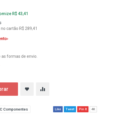
nomize R$ 43,41
s
l no cartão R$ 289,41
ento
›
 as formas de envio.
a
rar
C Componentes
Like
Tweet
Pin It
4K