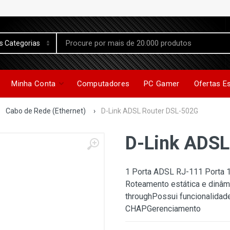
Minha Conta
Computadores
PC Gamer
Ofertas E
Cabo de Rede (Ethernet)
›
D-Link ADSL Router DSL-502G
D-Link ADSL
1 Porta ADSL RJ-111 Porta 
Roteamento estática e dinâ
throughPossui funcionalida
CHAPGerenciamento