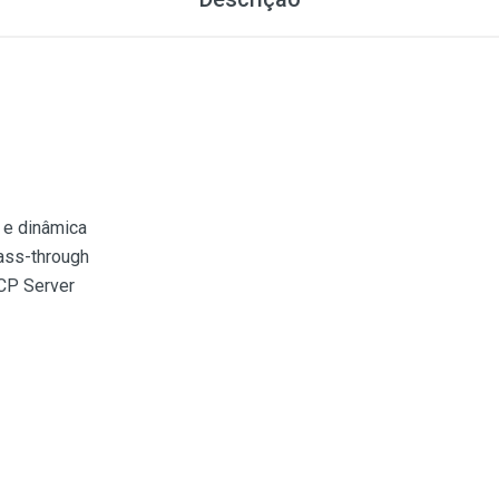
 e dinâmica
ass-through
CP Server