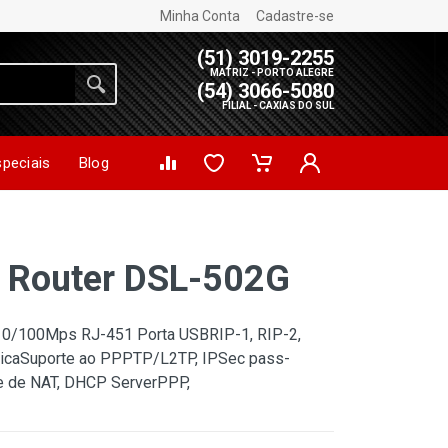
Minha Conta
Cadastre-se
(51) 3019-2255
MATRIZ - PORTO ALEGRE
(54) 3066-5080
FILIAL - CAXIAS DO SUL
speciais
Blog
 Router DSL-502G
10/100Mps RJ-451 Porta USBRIP-1, RIP-2,
micaSuporte ao PPPTP/L2TP, IPSec pass-
de de NAT, DHCP ServerPPP,