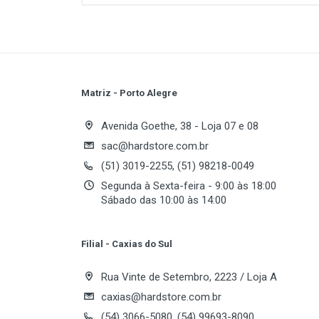
Matriz - Porto Alegre
Write A Review
Avenida Goethe, 38 - Loja 07 e 08
sac@hardstore.com.br
(51) 3019-2255, (51) 98218-0049
Review Stars
Your
Segunda à Sexta-feira - 9:00 às 18:00
Sábado das 10:00 às 14:00
Your Review
Filial - Caxias do Sul
Rua Vinte de Setembro, 2223 / Loja A
caxias@hardstore.com.br
(54) 3066-5080, (54) 99693-8090