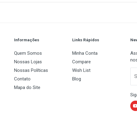
1
(atual)
2
3
4
5
Informações
Links Rápidos
New
Quem Somos
Minha Conta
Ass
nos
Nossas Lojas
Compare
Nossas Políticas
Wish List
 Name
Email Address
S
Contato
Blog
Mapa do Site
Sig