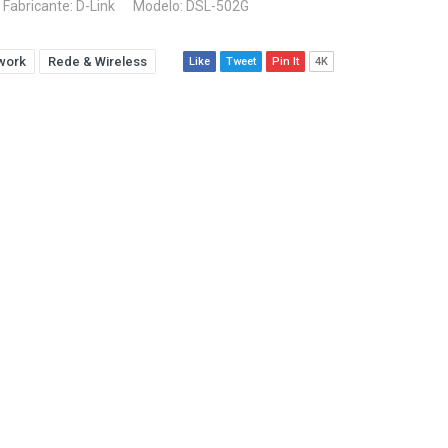
Fabricante:
D-Link
Modelo: DSL-502G
work
Rede & Wireless
Like
Tweet
Pin It
4K