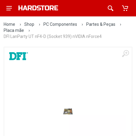
Home
›
Shop
›
PC Componentes
›
Partes & Peças
›
Placa mãe
›
DFI LanParty UT nF4-D (Socket 939) nVIDIA nForce4