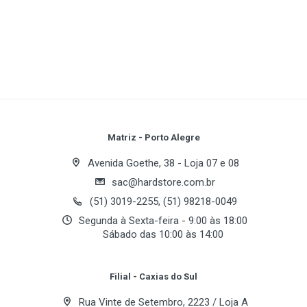
Dual Channel Supported:
1
(atual)
2
3
4
5
FSB:
Maximum Memory Supported:
Number of DDR Slots:
Other Slots:
Write A Review
PCI Express x1:
PCI Express x16:
PCI Slots:
Review Stars
Your Name
Matriz - Porto Alegre
Avenida Goethe, 38 - Loja 07 e 08
sac@hardstore.com.br
Email Address
(51) 3019-2255, (51) 98218-0049
Segunda à Sexta-feira - 9:00 às 18:00
Sábado das 10:00 às 14:00
Your Review
Filial - Caxias do Sul
Rua Vinte de Setembro, 2223 / Loja A