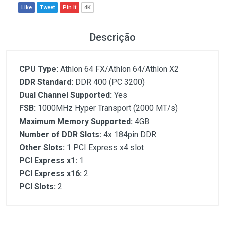
Like
Tweet
Pin It
4K
Descrição
CPU Type:
Athlon 64 FX/Athlon 64/Athlon X2
DDR Standard:
DDR 400 (PC 3200)
Dual Channel Supported:
Yes
FSB:
1000MHz Hyper Transport (2000 MT/s)
Maximum Memory Supported:
4GB
Number of DDR Slots:
4x 184pin DDR
Other Slots:
1 PCI Express x4 slot
PCI Express x1:
1
PCI Express x16:
2
PCI Slots:
2
Customer Reviews
CPU Type:
DDR Standard: