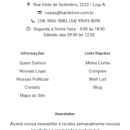
Rua Vinte de Setembro, 2223 / Loja A
caxias@hardstore.com.br
Memória
(54) 3066-5080, (54) 99693-8090
Segunda à Sexta-feira - 9:00 às 18:00
Bancos de Memoria
Sábado das 09:00 às 12:00
4 x 184-pinos DIMM
Post Your Review
Frequencia de Memoria
Informações
Links Rápidos
DDR 400 MHz
Quem Somos
Minha Conta
Maximo de Memoria Suportado
Nossas Lojas
Compare
4GB
Nossas Políticas
Wish List
Contato
Blog
Mapa do Site
Slots de Expansão
PCI Express x16
Newsletter
2 x PCI Express x16
Assine nossa newsletter e receba semanalmente nossas