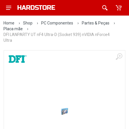
Home
›
Shop
›
PC Componentes
›
Partes & Peças
›
Placa mãe
›
DFI LANPARTY UT nF4 Ultra-D (Socket 939) nVIDIA nForce4
Ultra