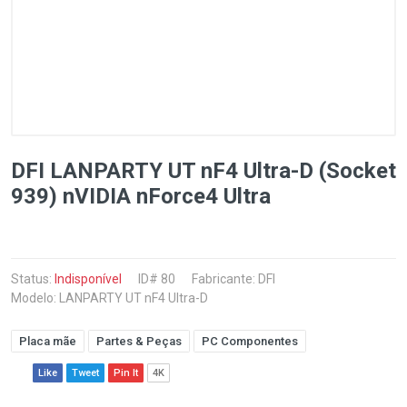
DFI LANPARTY UT nF4 Ultra-D (Socket
939) nVIDIA nForce4 Ultra
Status:
Indisponível
ID# 80
Fabricante:
DFI
Modelo: LANPARTY UT nF4 Ultra-D
Placa mãe
Partes & Peças
PC Componentes
Like
Tweet
Pin It
4K