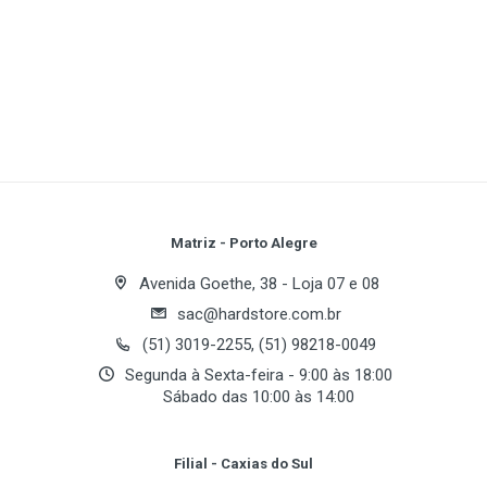
Processador
1
(atual)
2
3
4
5
Soquete
Socket 939
Plataforma
Write A Review
AMD
Processador(es) suportado(s)
Review Stars
Your Name
Matriz - Porto Alegre
Athlon 64 FX / Athlon 64 X2 / Athlon 64
Avenida Goethe, 38 - Loja 07 e 08
BUS de Sistema
sac@hardstore.com.br
Email Address
1000 MHz Hyper Transport (2000 MT/s)
(51) 3019-2255, (51) 98218-0049
Segunda à Sexta-feira - 9:00 às 18:00
Sábado das 10:00 às 14:00
Chipset
Your Review
Chipset
Filial - Caxias do Sul
NVIDIA nForce4 Ultra