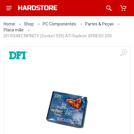
Home
›
Shop
›
PC Componentes
›
Partes & Peças
›
Placa mãe
›
DFI RS482 INFINITY (Socket 939) ATI Radeon XPRESS 200