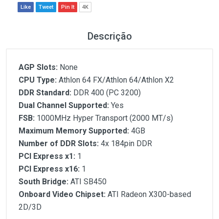
Like
Tweet
Pin It
4K
Descrição
AGP Slots:
None
CPU Type:
Athlon 64 FX/Athlon 64/Athlon X2
DDR Standard:
DDR 400 (PC 3200)
Dual Channel Supported:
Yes
FSB:
1000MHz Hyper Transport (2000 MT/s)
Maximum Memory Supported:
4GB
Number of DDR Slots:
4x 184pin DDR
PCI Express x1:
1
PCI Express x16:
1
South Bridge:
ATI SB450
Onboard Video Chipset:
ATI Radeon X300-based
2D/3D