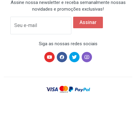
Assine nossa newsletter e receba semanalmente nossas
novidades e promoções exclusivas!
Assinar
Seu e-mail
Siga as nossas redes sociais
HARDSTORE® é uma marca registrada de HARDSTORE
COMÉRCIO IMP. EXP. DE EQUIP. DE INFORMÁTICA - CNPJ
07.350.337/0001-78 | Todos os direitos reservados. Os
preços anunciados neste site ou via e-mail
promocional podem ser alterados sem prévio aviso. A
HARDSTORE não é responsável por erros descritivos.
As fotos contidas nesta página são meramente
ilustrativas do produto e podem variar de acordo com o