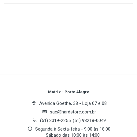
Customer Reviews
1
(atual)
2
3
4
5
Write A Review
Review Stars
Your Name
Matriz - Porto Alegre
Avenida Goethe, 38 - Loja 07 e 08
sac@hardstore.com.br
Email Address
(51) 3019-2255, (51) 98218-0049
Segunda à Sexta-feira - 9:00 às 18:00
Sábado das 10:00 às 14:00