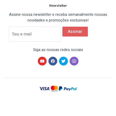
Newsletter
Assine nossa newsletter e receba semanalmente nossas
novidades e promoções exclusivas!
Assinar
Seu e-mail
Siga as nossas redes sociais
HARDSTORE® é uma marca registrada de HARDSTORE
COMÉRCIO IMP. EXP. DE EQUIP. DE INFORMÁTICA - CNPJ
07.350.337/0001-78 | Todos os direitos reservados. Os
preços anunciados neste site ou via e-mail
promocional podem ser alterados sem prévio aviso. A