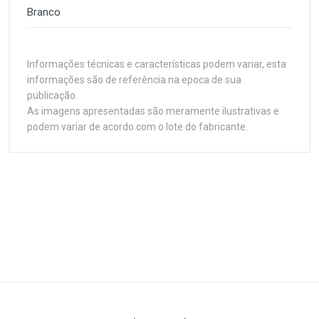
Branco
Informações técnicas e características podem variar, esta
informações são de referência na epoca de sua
publicação.
As imagens apresentadas são meramente ilustrativas e
podem variar de acordo com o lote do fabricante.
Customer Reviews
Características
1
(atual)
2
3
4
5
Plataforma
Mouse Desktop
Ergonomia
Write A Review
Ambidestro
Review Stars
Your Name