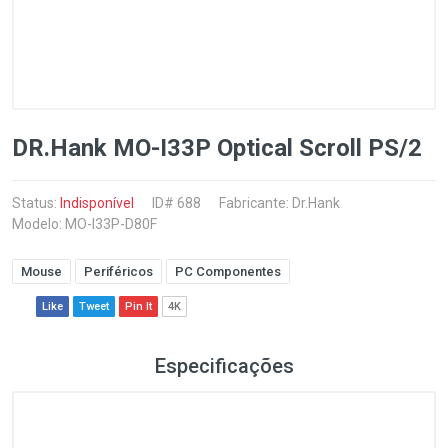
DR.Hank MO-I33P Optical Scroll PS/2
Status:
Indisponível
ID# 688
Fabricante:
Dr.Hank
Modelo: MO-I33P-D80F
Mouse
Periféricos
PC Componentes
Like
Tweet
Pin It
4K
Especificações