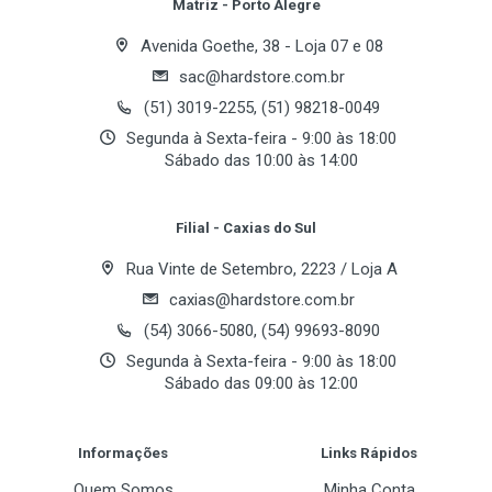
Matriz - Porto Alegre
Conectividade
Avenida Goethe, 38 - Loja 07 e 08
Comunicação
sac@hardstore.com.br
Email Address
Wired (Com Fio)
(51) 3019-2255, (51) 98218-0049
Segunda à Sexta-feira - 9:00 às 18:00
Interface
Sábado das 10:00 às 14:00
PS/2
Your Review
Filial - Caxias do Sul
Especificações Técnicas
Rua Vinte de Setembro, 2223 / Loja A
Sensor
caxias@hardstore.com.br
Óptico
(54) 3066-5080, (54) 99693-8090
Segunda à Sexta-feira - 9:00 às 18:00
Botões
Sábado das 09:00 às 12:00
3 Botões
Post Your Review
Botão de Rolagem
Informações
Links Rápidos
1 x Wheel (Vertical)
Quem Somos
Minha Conta