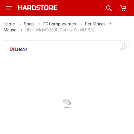
Home
›
Shop
›
PC Componentes
›
Periféricos
›
Mouse
›
DR.Hank MO-I33P Optical Scroll PS/2