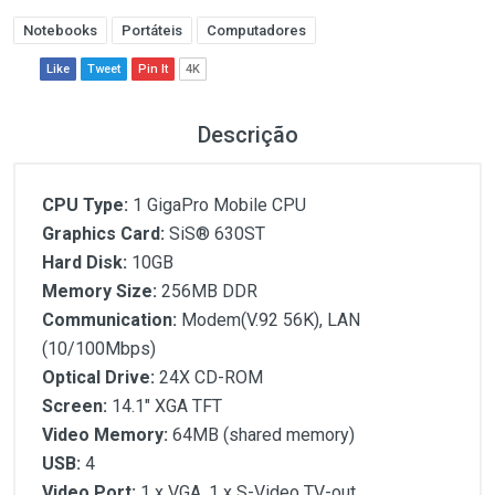
Notebooks
Portáteis
Computadores
Like
Tweet
Pin It
4K
Descrição
CPU Type:
1 GigaPro Mobile CPU
Graphics Card:
SiS® 630ST
Hard Disk:
10GB
Memory Size:
256MB DDR
Communication:
Modem(V.92 56K), LAN
(10/100Mbps)
Optical Drive:
24X CD-ROM
Screen:
14.1" XGA TFT
Video Memory:
64MB (shared memory)
USB:
4
Video Port:
1 x VGA, 1 x S-Video TV-out