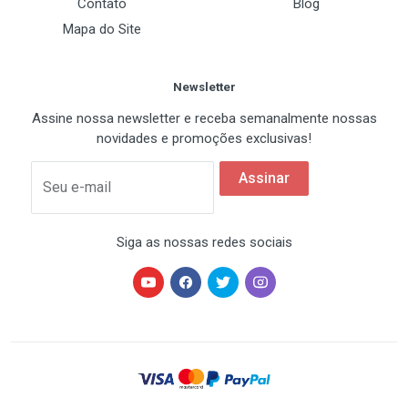
Contato
Blog
Mapa do Site
Portas
D-SUB
Newsletter
1 x D-SUB
Assine nossa newsletter e receba semanalmente nossas
novidades e promoções exclusivas!
DVI
0
Assinar
Seu e-mail
Outras Informações
Siga as nossas redes sociais
Multi-GPU NVDIA
Não
Cooler
Passivo