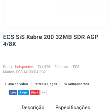
ECS SiS Xabre 200 32MB SDR AGP
4/8X
Status:
Indisponível
ID# 975
Fabricante:
ECS
Modelo: ECS AG200E4-D32
Placa de Vídeo
Partes & Peças
PC Componentes
Like
Tweet
Pin It
4K
Descrição
Especificações