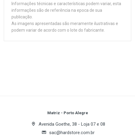
Informações técnicas e características podem variar, esta
informações são de referência na epoca de sua
publicação.
As imagens apresentadas são meramente ilustrativas e
podem variar de acordo com o lote do fabricante.
Customer Reviews
Interface
1
(atual)
2
3
4
5
Tipo de BUS
AGP 4X/8X
Write A Review
Chipset
Review Stars
Your Name
Chipset Gráfico
Matriz - Porto Alegre
SiS
Avenida Goethe, 38 - Loja 07 e 08
GPU
sac@hardstore.com.br