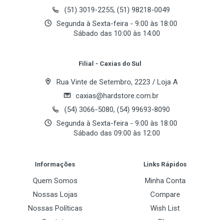
Email Address
SiS Xabre
(51) 3019-2255, (51) 98218-0049
Segunda à Sexta-feira - 9:00 às 18:00
Sábado das 10:00 às 14:00
Memória
Your Review
Tamanho
Filial - Caxias do Sul
32 MB
Rua Vinte de Setembro, 2223 / Loja A
Tipo
caxias@hardstore.com.br
SDR
(54) 3066-5080, (54) 99693-8090
Segunda à Sexta-feira - 9:00 às 18:00
Sábado das 09:00 às 12:00
API 3D
Post Your Review
DirectX
Informações
Links Rápidos
8
Quem Somos
Minha Conta
Nossas Lojas
Compare
OpenGL
Nossas Políticas
Wish List
1.3