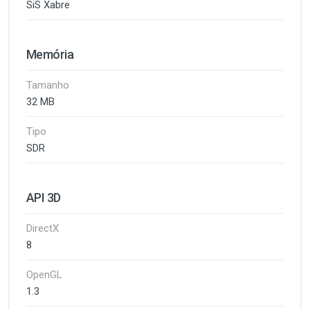
SiS Xabre
Memória
Tamanho
32 MB
Tipo
SDR
API 3D
DirectX
8
OpenGL
1.3