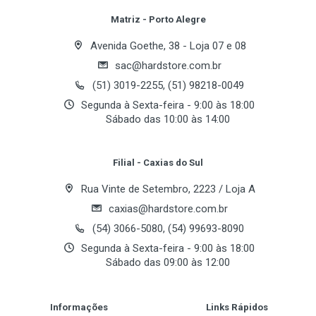
centros e outros interruptores
Review Stars
Your Name
Matriz - Porto Alegre
Os interruptores entregam largura de faixa constante
Avenida Goethe, 38 - Loja 07 e 08
todos para conectar dispositivos enquanto
sac@hardstore.com.br
Email Address
reduzindo congestão de rede. A loja-e-adiante
(51) 3019-2255, (51) 98218-0049
método de comutação reduz erros em adiante
Segunda à Sexta-feira - 9:00 às 18:00
bordas mantendo integridade dos dados.
Sábado das 10:00 às 14:00
Your Review
Expandindo sua rede existente nunca tem sido mais
Filial - Caxias do Sul
fácil. A tomada-n-jogo permite à instalação fácil sem
a necessidade de software ou controladores. Os
Rua Vinte de Setembro, 2223 / Loja A
Leds de diagnóstico de painel frontal mostram a
caxias@hardstore.com.br
status de conexão para todas as portas.
(54) 3066-5080, (54) 99693-8090
Segunda à Sexta-feira - 9:00 às 18:00
Standard: IEEE 802.3 10BASE-T
Sábado das 09:00 às 12:00
IEEE 802.3u 100BASE-TX
Post Your Review
IEEE 802.3x full duplex operation and flow control
Informações
Links Rápidos