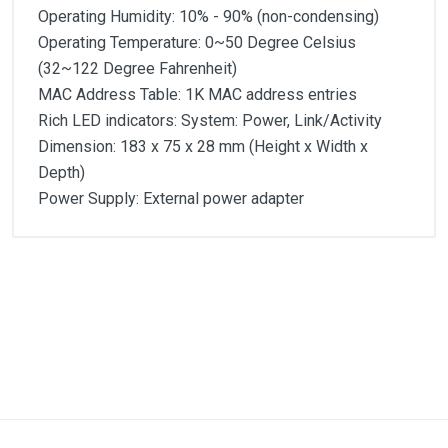
Operating Humidity: 10% - 90% (non-condensing)
Operating Temperature: 0~50 Degree Celsius
(32~122 Degree Fahrenheit)
MAC Address Table: 1K MAC address entries
Rich LED indicators: System: Power, Link/Activity
Dimension: 183 x 75 x 28 mm (Height x Width x
Depth)
Power Supply: External power adapter
Customer Reviews
O ENH908-NWY é um interruptor de Ethernet de alto
desempenho Rápido com 8 portas capazes de
100Mbps velocidades. Operação de negociação de
1
(atual)
2
3
4
5
auto (NWay) automaticamente determina entre
10Mbps ou 100Mbps quando conectando a outros
dispositivos ens rede. Usando Categoria 5 (RJ-45)
cabos, esta unidade pode modo de função por
Write A Review
completo-dúplex ou meio dúplex permitindo
connectivity para roteadores, cartões de redes,