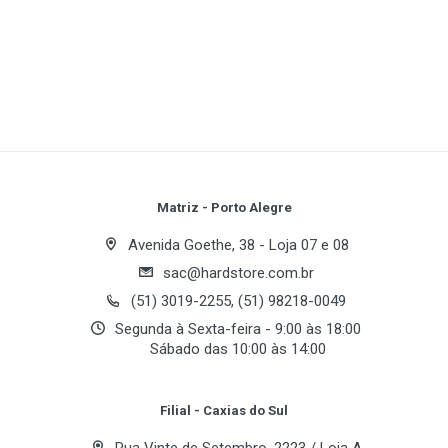
Interface
1
(atual)
2
3
4
5
Tipo de BUS
PCI Express x16
Write A Review
Chipset
Review Stars
Your Name
GPU
Matriz - Porto Alegre
GeForce 6200 TC
Avenida Goethe, 38 - Loja 07 e 08
sac@hardstore.com.br
Email Address
Memória
(51) 3019-2255, (51) 98218-0049
Segunda à Sexta-feira - 9:00 às 18:00
Tamanho
Sábado das 10:00 às 14:00
256 MB
Your Review
Tipo
Filial - Caxias do Sul
DDR2