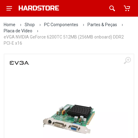
Home
›
Shop
›
PC Componentes
›
Partes & Peças
›
Placa de Vídeo
›
eVGA NVIDIA GeForce 6200TC 512MB (256MB onboard) DDR2
PCI-E x16