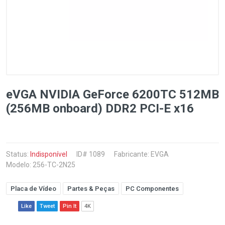
eVGA NVIDIA GeForce 6200TC 512MB
(256MB onboard) DDR2 PCI-E x16
Status:
Indisponível
ID# 1089
Fabricante:
EVGA
Modelo: 256-TC-2N25
Placa de Vídeo
Partes & Peças
PC Componentes
Like
Tweet
Pin It
4K