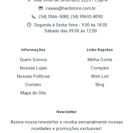
Rua Vinte de Setembro, 2223 / Loja A
caxias@hardstore.com.br
Portas
(54) 3066-5080, (54) 99693-8090
Segunda à Sexta-feira - 9:00 às 18:00
D-SUB
Sábado das 09:00 às 12:00
1 x D-SUB
Post Your Review
DVI
Informações
Links Rápidos
1 x DVI
Quem Somos
Minha Conta
Nossas Lojas
Compare
USB type-C
Nossas Políticas
Wish List
S-Video
Contato
Blog
Mapa do Site
Outras Informações
Multi-GPU NVDIA
Newsletter
Não
Assine nossa newsletter e receba semanalmente nossas
novidades e promoções exclusivas!
Cooler