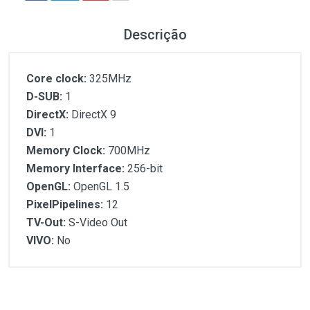
Descrição
Core clock:
325MHz
D-SUB:
1
DirectX:
DirectX 9
DVI:
1
Memory Clock:
700MHz
Memory Interface:
256-bit
OpenGL:
OpenGL 1.5
PixelPipelines:
12
TV-Out:
S-Video Out
VIVO:
No
Customer Reviews
Core clock:
D-SUB:
DirectX:
1
(atual)
2
3
4
5