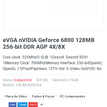
eVGA nVIDIA Geforce 6800 128MB
256-bit DDR AGP 4X/8X
Core clock: 325MHzD-SUB: 1DirectX: DirectX 9DVI:
1Memory Clock: 700MHzMemory Interface: 256-bitOpenGL:
OpenGL 1.5PixelPipelines: 12TV-Out: S-Video OutVIVO: No
Status:
Indisponível
ID# 506
Fabricante:
EVGA
Modelo: 128-A8-N343-AX
Placa de Vídeo
Partes & Peças
PC Componentes
Like
Tweet
Pin It
4K