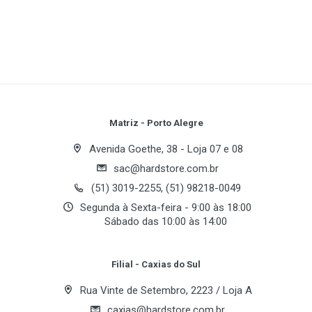
DVI:
Memory Clock:
Memory Interface:
OpenGL:
Write A Review
PixelPipelines:
TV-Out:
VIVO:
Review Stars
Your Name
Matriz - Porto Alegre
Avenida Goethe, 38 - Loja 07 e 08
sac@hardstore.com.br
Email Address
(51) 3019-2255, (51) 98218-0049
Segunda à Sexta-feira - 9:00 às 18:00
Sábado das 10:00 às 14:00
Your Review
Filial - Caxias do Sul
Rua Vinte de Setembro, 2223 / Loja A
caxias@hardstore.com.br