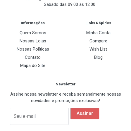
Sábado das 09:00 às 12:00
(Minimum recommended power supply with +12 Volt current rating of 18
Post Your Review
Amp Amps.)
Informações
Links Rápidos
Quem Somos
Minha Conta
Nossas Lojas
Compare
Nossas Políticas
Wish List
Contato
Blog
Mapa do Site
Newsletter
Assine nossa newsletter e receba semanalmente nossas
novidades e promoções exclusivas!
Assinar
Seu e-mail