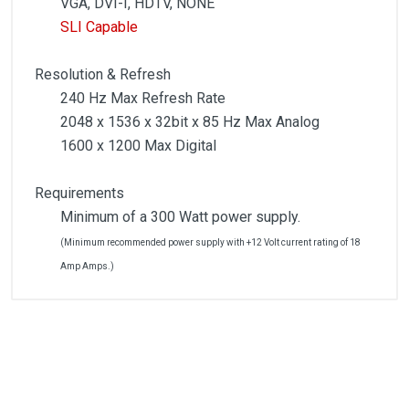
VGA, DVI-I, HDTV, NONE
SLI Capable
Resolution & Refresh
240 Hz Max Refresh Rate
2048 x 1536 x 32bit x 85 Hz Max Analog
1600 x 1200 Max Digital
Requirements
Minimum of a 300 Watt power supply.
(Minimum recommended power supply with +12 Volt current rating of 18
Amp Amps.)
Customer Reviews
Performance
NVIDIA GeForce 6800 XT
325 MHz GPU
1
(atual)
2
3
4
5
8 Pixel Pipelines
400 MHz RAMDAC