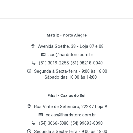
Memory
Write A Review
256 MB, 256 bit DDR
600 MHz (effective)
19.2 GB/s Memory Bandwidth
Review Stars
Your Name
Matriz - Porto Alegre
Interface
Avenida Goethe, 38 - Loja 07 e 08
PCI-E 16X
sac@hardstore.com.br
Email Address
VGA, DVI-I, HDTV, NONE
(51) 3019-2255, (51) 98218-0049
SLI Capable
Segunda à Sexta-feira - 9:00 às 18:00
Sábado das 10:00 às 14:00
Your Review
Resolution & Refresh
240 Hz Max Refresh Rate
Filial - Caxias do Sul
2048 x 1536 x 32bit x 85 Hz Max Analog
Rua Vinte de Setembro, 2223 / Loja A
1600 x 1200 Max Digital
caxias@hardstore.com.br
Requirements
(54) 3066-5080, (54) 99693-8090
Minimum of a 300 Watt power supply.
Segunda à Sexta-feira - 9:00 às 18:00