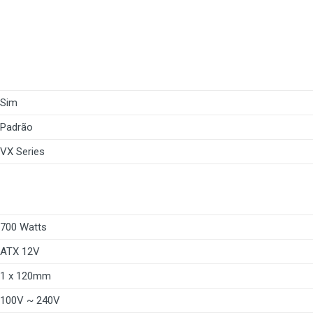
Sim
Padrão
VX Series
700 Watts
ATX 12V
1 x 120mm
100V ~ 240V