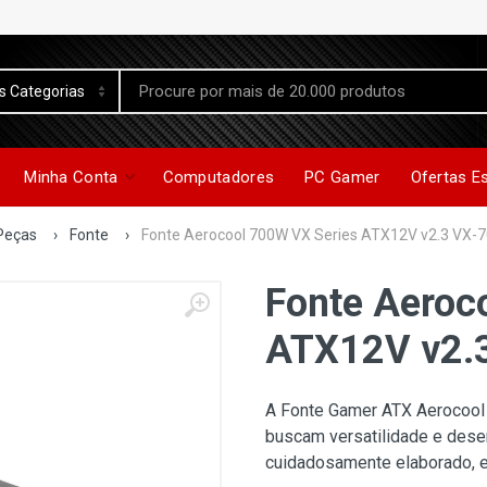
Minha Conta
Computadores
PC Gamer
Ofertas E
Peças
›
Fonte
›
Fonte Aerocool 700W VX Series ATX12V v2.3 VX-
Fonte Aeroc
ATX12V v2.
A Fonte Gamer ATX Aerocool 
buscam versatilidade e dese
cuidadosamente elaborado, e