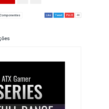
Componentes
Like
Tweet
Pin It
4K
ções