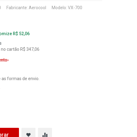
0
Fabricante:
Aerocool
Modelo: VX-700
nomize R$ 52,06
s
l no cartão R$ 347,06
ento
›
 as formas de envio.
a
rar