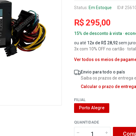
Status:
Em Estoque
ID# 2561
R$ 295,00
15% de desconto à vista · eco
ou até
12x de R$ 28,92
sem juro
3x com 10% OFF no cartão · tota
Ver todos os meios de pagam
Envio para todo o país
Saiba os prazos de entrega e
Calcular o prazo de entreg
FILIAL
Porto Alegre
QUANTIDADE
Comp