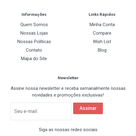
1 x 24-pinos ATX (20+4)
Post Your Review
EPS 4+4 pinos
Informações
Links Rápidos
1 x 8-pinos (4+4)
Quem Somos
Minha Conta
Nossas Lojas
Compare
Serial ATA Power (SATA)
Nossas Políticas
Wish List
2
Contato
Blog
Molex (Periféricos)
Mapa do Site
2
Newsletter
Assine nossa newsletter e receba semanalmente nossas
novidades e promoções exclusivas!
Assinar
Seu e-mail
Siga as nossas redes sociais