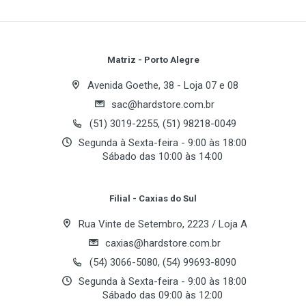
Write A Review
com um ventilador de 80mm, oferece conectores
Especificações Técnicas
ATX 20+4 pinos, EPS 12V 4+4 pinos, 2 SATA e 2
Molex.
Review Stars
Your Name
Potência
Matriz - Porto Alegre
350 Watts
Seus cabos padrão garantem fácil instalação, e o
Avenida Goethe, 38 - Loja 07 e 08
fator de forma ATX PS/3 proporciona
Eficiência
sac@hardstore.com.br
Email Address
compatibilidade com diversos gabinetes.
70%
(51) 3019-2255, (51) 98218-0049
Acompanha cabo de força de 1,2m e embalagem
Segunda à Sexta-feira - 9:00 às 18:00
parda.
Sábado das 10:00 às 14:00
Ventilação
Your Review
Disponível na cor preta.
Fan
Filial - Caxias do Sul
80 mm
Rua Vinte de Setembro, 2223 / Loja A
caxias@hardstore.com.br
Conectores
(54) 3066-5080, (54) 99693-8090
Segunda à Sexta-feira - 9:00 às 18:00
ATX 20+4 pinos
Sábado das 09:00 às 12:00