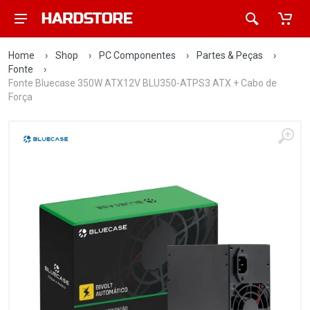
Home
›
Shop
›
PC Componentes
›
Partes & Peças
›
Fonte
›
Fonte Bluecase 350W ATX12V BLU350-ATPS3 ATX + Cabo de
Força