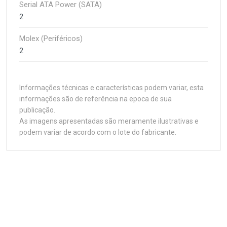
Serial ATA Power (SATA)
2
Molex (Periféricos)
2
Informações técnicas e características podem variar, esta
informações são de referência na epoca de sua
publicação.
As imagens apresentadas são meramente ilustrativas e
podem variar de acordo com o lote do fabricante.
Customer Reviews
A Fonte de Alimentação Bluecase® BLU350-ATPS3
é uma solução de 350W para sistemas que não
exigem PFC ativo.
Gestão de Cabos
1
(atual)
2
3
4
5
Com eficiência de 70%, possui chaveamento
Gestão de Cabos
automático de voltagem e proteções elétricas
Padrão
essenciais, como OVP, OCP, OPP e SCP. Equipada