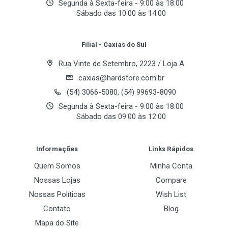
Segunda à Sexta-feira - 9:00 às 18:00
Holandês, Sueco, Chinês Tradicional e Chinês
Sábado das 10:00 às 14:00
Simplificado)
Your Review
Filial - Caxias do Sul
Radio FM embutido com capacidade para 20 estações na
memória
Rua Vinte de Setembro, 2223 / Loja A
caxias@hardstore.com.br
Gravador de voz digital com microfone embutido, grava
(54) 3066-5080, (54) 99693-8090
até 288 horas
Segunda à Sexta-feira - 9:00 às 18:00
Sábado das 09:00 às 12:00
Agenda Telefônica
Post Your Review
7 Tipos de equalização (Jazz, Pop, Classic, Natural, Rock,
Informações
Links Rápidos
Soft, DBB)
Quem Somos
Minha Conta
Nossas Lojas
Compare
Game embutido
Nossas Políticas
Wish List
Contato
Blog
Bateria interna recarregável
Mapa do Site