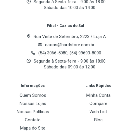
Segunda à Sexta-feira - 9:00 às 18:00
Holandês, Sueco, Chinês Tradicional e Chinês
Sábado das 10:00 às 14:00
Simplificado)
Your Review
Filial - Caxias do Sul
Radio FM embutido com capacidade para 20 estações na
memória
Rua Vinte de Setembro, 2223 / Loja A
caxias@hardstore.com.br
Gravador de voz digital com microfone embutido, grava
(54) 3066-5080, (54) 99693-8090
até 288 horas
Segunda à Sexta-feira - 9:00 às 18:00
Sábado das 09:00 às 12:00
Agenda Telefônica
Post Your Review
7 Tipos de equalização (Jazz, Pop, Classic, Natural, Rock,
Informações
Links Rápidos
Soft, DBB)
Quem Somos
Minha Conta
Nossas Lojas
Compare
Game embutido
Nossas Políticas
Wish List
Contato
Blog
Bateria interna recarregável
Mapa do Site