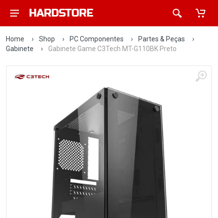
Home
›
Shop
›
PC Componentes
›
Partes & Peças
›
Gabinete
›
Gabinete Game C3Tech MT-G110BK Preto