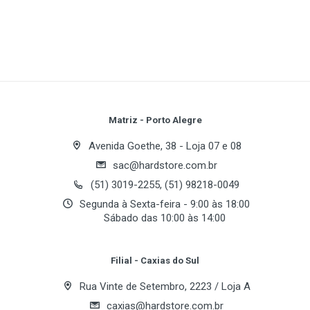
temperado, ele permite a visualização completa dos
componentes internos, agregando sofisticação ao
Tipo de Case
Torre Média
setup. Conta com filtro magnético anti-poeira,
ajudando a manter o interior do gabinete limpo e
Formato (Fonte)
Write A Review
preservando o desempenho dos componentes. Seu
ATX
organizador de cabos contribui para um ambiente
interno mais organizado e eficiente. Eleve seu setup!
Formato (Placa Mãe)
Review Stars
Your Name
Matriz - Porto Alegre
Micro-ATX
Mini-ITX
Avenida Goethe, 38 - Loja 07 e 08
sac@hardstore.com.br
Email Address
(51) 3019-2255, (51) 98218-0049
Expansão
Segunda à Sexta-feira - 9:00 às 18:00
Sábado das 10:00 às 14:00
Baias 3.5" Interna
Your Review
3
Filial - Caxias do Sul
Baias 2.5" Interna
1
Rua Vinte de Setembro, 2223 / Loja A
caxias@hardstore.com.br