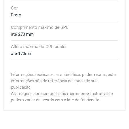
Cor
Preto
Comprimento máximo de GPU
até 270 mm
Altura máxima do CPU cooler
até 170mm
Informações técnicas e características podem variar, esta
informações são de referência na epoca de sua
publicação.
As imagens apresentadas são meramente ilustrativas e
podem variar de acordo com o lote do fabricante.
Customer Reviews
O MT-G110BK foi desenvolvido para proporcionar
praticidade e durabilidade, além de um visual
moderno e funcional. Com a lateral e frontal em vidro
Especificações
1
(atual)
2
3
4
5