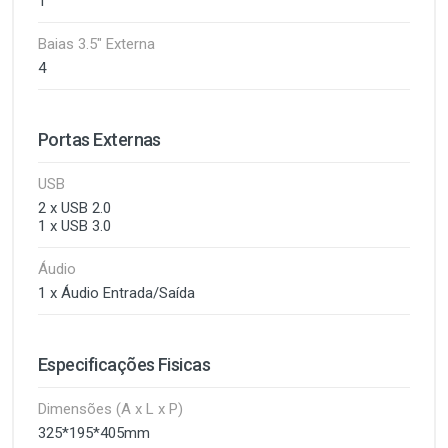
1
Baias 3.5" Externa
4
Portas Externas
USB
2 x USB 2.0
1 x USB 3.0
Áudio
1 x Áudio Entrada/Saída
Especificações Fisicas
Dimensões (A x L x P)
325*195*405mm