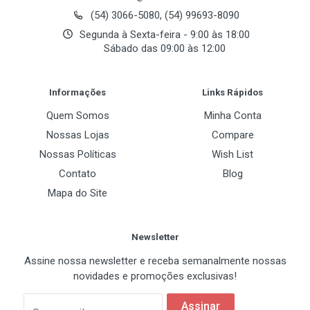
Baias 3.5" Externa
(54) 3066-5080, (54) 99693-8090
4
Segunda à Sexta-feira - 9:00 às 18:00
Sábado das 09:00 às 12:00
Portas Externas
Post Your Review
Informações
Links Rápidos
USB
Quem Somos
Minha Conta
2 x USB 2.0
1 x USB 3.0
Nossas Lojas
Compare
Nossas Políticas
Wish List
Áudio
Contato
Blog
1 x Áudio Entrada/Saída
Mapa do Site
Especificações Fisicas
Newsletter
Dimensões (A x L x P)
Assine nossa newsletter e receba semanalmente nossas
325*195*405mm
novidades e promoções exclusivas!
Cor
Assinar