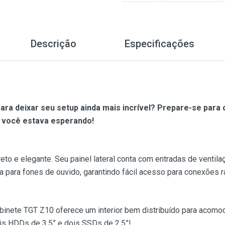
Descrição
Especificações
ra deixar seu setup ainda mais incrível? Prepare-se par
e você estava esperando!
o e elegante. Seu painel lateral conta com entradas de ventilaç
a para fones de ouvido, garantindo fácil acesso para conexões r
binete TGT Z10 oferece um interior bem distribuído para acom
is HDDs de 3,5” e dois SSDs de 2,5”!