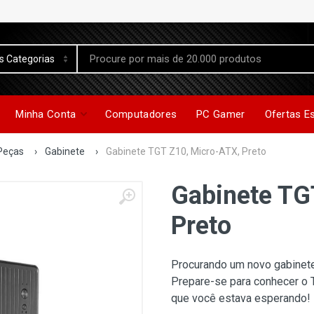
Minha Conta
Computadores
PC Gamer
Ofertas E
Peças
›
Gabinete
›
Gabinete TGT Z10, Micro-ATX, Preto
Gabinete TG
Preto
Procurando um novo gabinete 
Prepare-se para conhecer o T
que você estava esperando