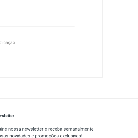
blicação.
a conhecer o TGT Z10. Moderno
ão estratégicas, e seu painel
ápidas!
sletter
odar placas-mãe M-ATX/Mini-ITX,
ine nossa newsletter e receba semanalmente
sas novidades e promoções exclusivas!