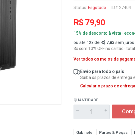
Status:
Esgotado
ID# 27404
R$ 79,90
15% de desconto à vista · eco
ou até
12x de R$ 7,83
sem juros
3x com 10% OFF no cartão · total
Ver todos os meios de pagam
Envio para todo o país
Saiba os prazos de entrega e
Calcular o prazo de entreg
QUANTIDADE
Comp
Gabinete
Partes & Peças