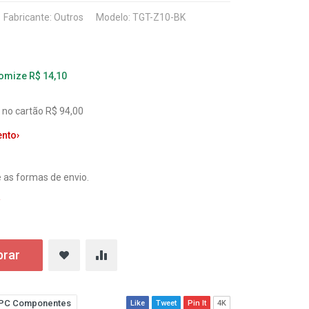
Fabricante:
Outros
Modelo: TGT-Z10-BK
nomize R$ 14,10
 no cartão R$ 94,00
ento
›
 as formas de envio.
a
rar
PC Componentes
Like
Tweet
Pin It
4K