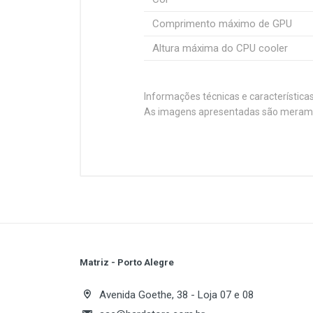
Comprimento máximo de GPU
Altura máxima do CPU cooler
Informações técnicas e característica
As imagens apresentadas são merament
Customer Reviews
Procurando um novo gabinete pa
e eficiente, ele é o upgrade qu
DESIGN
Especificações
O TGT Z10 possui um design discret
Tipo de Case
frontal possui portas USB e entrad
Formato (Fonte)
ESPAÇO
Formato (Placa Mãe)
Matriz - Porto Alegre
Apesar do formato compacto, o ga
Write A Review
placas de vídeo de até 240mm, do
Avenida Goethe, 38 - Loja 07 e 08