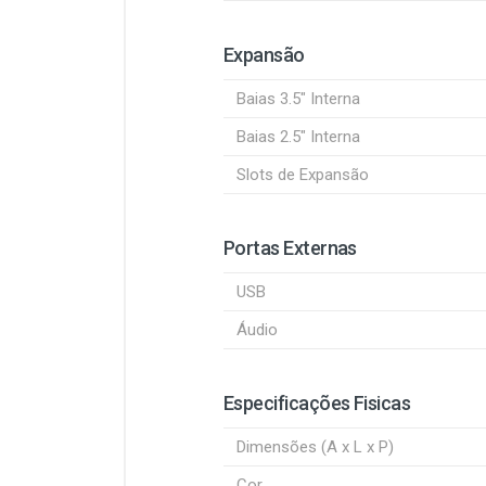
Expansão
Baias 3.5" Interna
Baias 2.5" Interna
Slots de Expansão
Portas Externas
USB
Áudio
Especificações Fisicas
Dimensões (A x L x P)
Cor