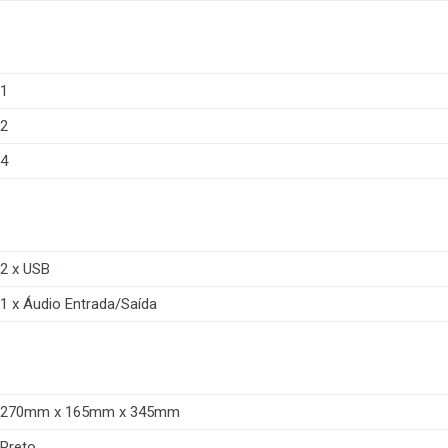
1
2
4
2 x USB
1 x Áudio Entrada/Saída
270mm x 165mm x 345mm
Preto