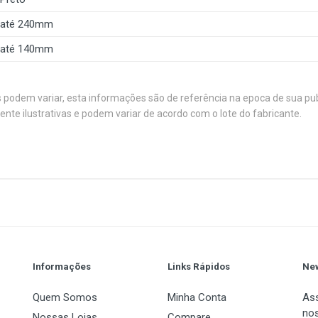
até 240mm
até 140mm
s podem variar, esta informações são de referência na epoca de sua pu
e ilustrativas e podem variar de acordo com o lote do fabricante.
ra deixar seu setup ainda mais incrível? Prepare-se par
e você estava esperando!
1
(atual)
2
3
4
5
o e elegante. Seu painel lateral conta com entradas de ventilaç
Torre Média
a para fones de ouvido, garantindo fácil acesso para conexões r
ATX
Mini-ITX
Informações
Links Rápidos
New
binete TGT Z10 oferece um interior bem distribuído para acom
Micro-ATX
is HDDs de 3,5” e dois SSDs de 2,5”!
Quem Somos
Minha Conta
Ass
nos
Nossas Lojas
Compare