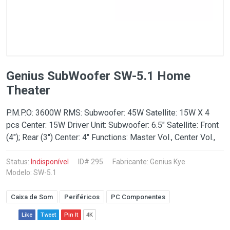
Genius SubWoofer SW-5.1 Home
Theater
P.M.P.O: 3600W RMS: Subwoofer: 45W Satellite: 15W X 4
pcs Center: 15W Driver Unit: Subwoofer: 6.5" Satellite: Front
(4"); Rear (3") Center: 4" Functions: Master Vol., Center Vol.,
Status:
Indisponível
ID# 295
Fabricante:
Genius Kye
Modelo: SW-5.1
Caixa de Som
Periféricos
PC Componentes
Like
Tweet
Pin It
4K