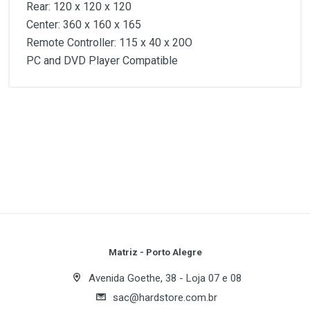
Rear: 120 x 120 x 120
Center: 360 x 160 x 165
Remote Controller: 115 x 40 x 20O
PC and DVD Player Compatible
Customer Reviews
1
(atual)
2
3
4
5
Write A Review
Review Stars
Your Name
Matriz - Porto Alegre
Avenida Goethe, 38 - Loja 07 e 08
sac@hardstore.com.br
Email Address