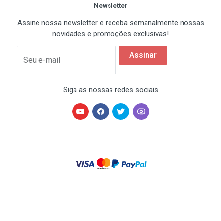
PCI
Newsletter
5
Assine nossa newsletter e receba semanalmente nossas
novidades e promoções exclusivas!
Armazenamento/RAID
Assinar
Seu e-mail
IDE/PATA
2
Siga as nossas redes sociais
SATA 1.5Gb/s
2
Áudio Integrado
Chipset
Realtek ALC850
HARDSTORE® é uma marca registrada de HARDSTORE
COMÉRCIO IMP. EXP. DE EQUIP. DE INFORMÁTICA - CNPJ
07.350.337/0001-78 | Todos os direitos reservados. Os
Canais
preços anunciados neste site ou via e-mail
promocional podem ser alterados sem prévio aviso. A
8