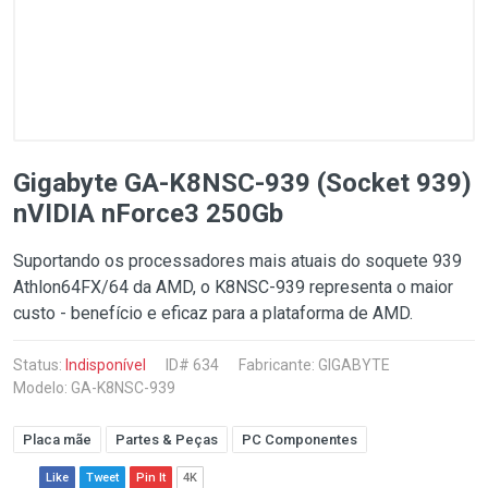
Gigabyte GA-K8NSC-939 (Socket 939)
nVIDIA nForce3 250Gb
Suportando os processadores mais atuais do soquete 939
Athlon64FX/64 da AMD, o K8NSC-939 representa o maior
custo - benefício e eficaz para a plataforma de AMD.
Status:
Indisponível
ID# 634
Fabricante:
GIGABYTE
Modelo: GA-K8NSC-939
Placa mãe
Partes & Peças
PC Componentes
Like
Tweet
Pin It
4K