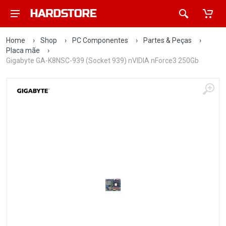
Home
›
Shop
›
PC Componentes
›
Partes & Peças
›
Placa mãe
›
Gigabyte GA-K8NSC-939 (Socket 939) nVIDIA nForce3 250Gb