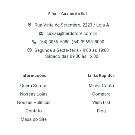
Your Review
Chipset
Filial - Caxias do Sul
NVIDIA nForce3 250Gb
Rua Vinte de Setembro, 2223 / Loja A
caxias@hardstore.com.br
Memória
(54) 3066-5080, (54) 99693-8090
Segunda à Sexta-feira - 9:00 às 18:00
Bancos de Memoria
Sábado das 09:00 às 12:00
4 x 184-pinos DIMM
Post Your Review
Frequencia de Memoria
Informações
Links Rápidos
DDR 400 MHz
Quem Somos
Minha Conta
Maximo de Memoria Suportado
Nossas Lojas
Compare
4GB
Nossas Políticas
Wish List
Contato
Blog
Mapa do Site
Slots de Expansão