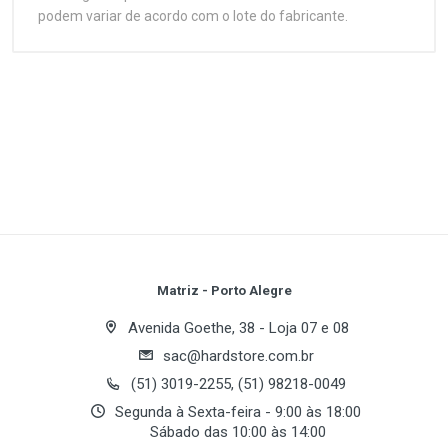
podem variar de acordo com o lote do fabricante.
Customer Reviews
Suportando os processadores mais atuais do
soquete 939 Athlon64FX/64 da AMD, o K8NSC-939
representa o maior custo - benefício e eficaz para a
Processador
1
(atual)
2
3
4
5
plataforma de AMD.
Soquete
Socket 939
Plataforma
Write A Review
AMD
Processador(es) suportado(s)
Review Stars
Your Name
Matriz - Porto Alegre
Athlon 64 FX / Athlon 64 X2 / Athlon 64
Avenida Goethe, 38 - Loja 07 e 08
BUS de Sistema
sac@hardstore.com.br
Email Address
800 MHz
(51) 3019-2255, (51) 98218-0049
Segunda à Sexta-feira - 9:00 às 18:00
Sábado das 10:00 às 14:00
Chipset