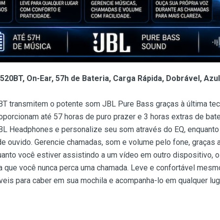
20BT, On-Ear, 57h de Bateria, Carga Rápida, Dobrável, Az
T transmitem o potente som JBL Pure Bass graças à última tecn
oporcionam até 57 horas de puro prazer e 3 horas extras de bat
o JBL Headphones e personalize seu som através do EQ, enquanto
e ouvido. Gerencie chamadas, som e volume pelo fone, graças a
anto você estiver assistindo a um vídeo em outro dispositivo,
ara que você nunca perca uma chamada. Leve e confortável mesm
eis para caber em sua mochila e acompanha-lo em qualquer lug