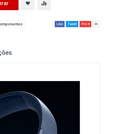
rar
omponentes
Like
Tweet
Pin It
4K
ções