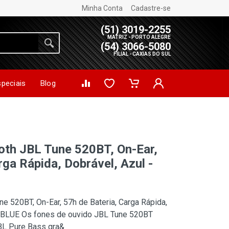
Minha Conta
Cadastre-se
(51) 3019-2255
MATRIZ - PORTO ALEGRE
(54) 3066-5080
FILIAL - CAXIAS DO SUL
speciais
Blog
th JBL Tune 520BT, On-Ear,
rga Rápida, Dobrável, Azul -
 520BT, On-Ear, 57h de Bateria, Carga Rápida,
 BLUE Os fones de ouvido JBL Tune 520BT
BL Pure Bass gra&