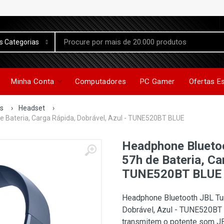
Minha Conta
Computadores
PC Gamer
Ofertas E
os
›
Headset
›
e Bateria, Carga Rápida, Dobrável, Azul - TUNE520BT BLUE
Headphone Bluetoo
57h de Bateria, Ca
TUNE520BT BLUE
Headphone Bluetooth JBL Tune
Dobrável, Azul - TUNE520BT
transmitem o potente som J