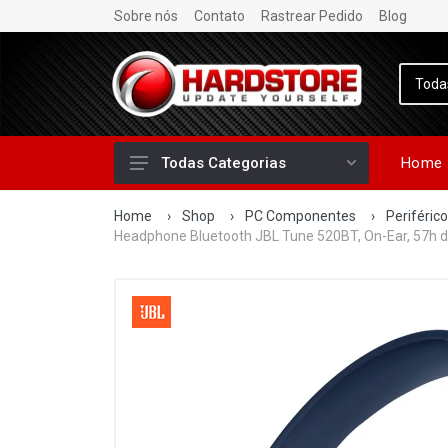
Sobre nós
Contato
Rastrear Pedido
Blog
Home
Todas Categorias
Home
›
Shop
›
PC Componentes
›
Periféric
Headphone Bluetooth JBL Tune 520BT, On-Ear, 57h d