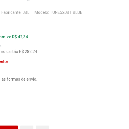
Fabricante:
JBL
Modelo: TUNE520BT BLUE
nomize R$ 42,34
s
l no cartão R$ 282,24
ento
›
 as formas de envio.
a